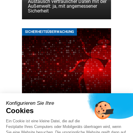
Austausch vertraulicher Daten mit der
Außenwelt: ja, mit angemessener
Sicherheit
SICHERHEITSÜBERWACHUNG
06 06 2022
Konfigurieren Sie Ihre
Die Route einer Malware
Cookies
Ein Cookie ist eine kleine Datei, die auf die
Festplatte Ihres Computers oder Mobilgeräts übertragen wird, wenn
MEINUNGEN
Sie eine Website besuchen. Die ursprüngliche Website greift dann auf