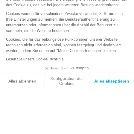
das Cookie zu, das sie bei jedem weiteren Besuch wiedererkennt.
Cookies werden für verschiedene Zwecke verwendet, z. B. um sich
Ihre Einstellungen zu merken, die Benutzerauthentifizierung zu
unterstützen oder Informationen über die Anzahl der Benutzer zu
sammeln, die die Website besuchen.
Cookies, die für das reibungslose Funktionieren unserer Website
technisch nicht erforderlich sind, können festgelegt und deaktiviert
werden, indem Sie unten auf "Meine Cookies festlegen" klicken.
28 03 2022
Lesen Sie unsere Cookie-Richtlinie
Cyberattacken: Wenn Kommunikation
zum taktischen Instrument im Dienste
Zertifiziert durch
des Krisenmanagements wird
Konfiguration der
Alles ablehnen
Alles akzeptieren
Cookies
MEINUNGEN
Axeptio consent
Einwilligungsmanagementplattform: Passen Sie Ihre Optionen 
Unsere Plattform ermöglicht es Ihnen, Ihre Datenschutzeinstell