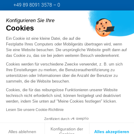
+49 89 8091 3578 – 0
Konfigurieren Sie Ihre
Senden Sie uns Ihre Anfrage
Cookies
Ein Cookie ist eine kleine Datei, die auf die
Folgen Sie uns
Festplatte Ihres Computers oder Mobilgeräts übertragen wird, wenn
Sie eine Website besuchen. Die ursprüngliche Website greift dann auf
das Cookie zu, das sie bei jedem weiteren Besuch wiedererkennt.
Cookies werden für verschiedene Zwecke verwendet, z. B. um sich
Ihre Einstellungen zu merken, die Benutzerauthentifizierung zu
unterstützen oder Informationen über die Anzahl der Benutzer zu
sammeln, die die Website besuchen.
Cookies, die für das reibungslose Funktionieren unserer Website
technisch nicht erforderlich sind, können festgelegt und deaktiviert
werden, indem Sie unten auf "Meine Cookies festlegen" klicken.
Rechtsvermerke
Lesen Sie unsere Cookie-Richtlinie
Standard Terms and Conditions of Sale and Service
Zertifiziert durch
Konfiguration der
Private Daten
Alles ablehnen
Alles akzeptieren