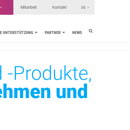
Mitarbeit
Kontakt
DE
E UNTERSTÜTZUNG
PARTNER
NEWS
Energieversorgung
Seefahrt
Gesundheit
 -Produkte,
Landtransporte
Services-Anbieter
nehmen und