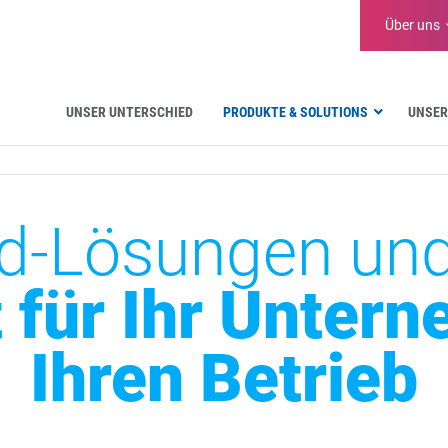
Über uns
UNSER UNTERSCHIED
PRODUKTE & SOLUTIONS
UNSER
Luftfahrt
Öffentliche Verwaltung
Kritische Kommunikation
d-Lösungen und
Verteidigung und Militär
Wasserversorgung
t für Ihr Unter
Logistik
Ihren Betrieb