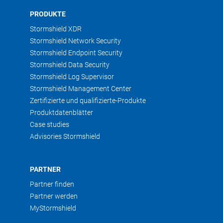
PRODUKTE
A2SI INGENIERIE
Stormshield XDR
+33328270202
a2si.net
Stormshield Network Security
Stormshield Endpoint Security
Stormshield Data Security
ABICOM / GROUPEMENT RED IT
Stormshield Log Supervisor
– CLERMONT-FERRAND
Stormshield Management Center
+33 4 73 37 01 69
abicom.fr
Zertifizierte und qualifizierte-Produkte
Produktdatenblätter
Case studies
ABICOM / GROUPEMENT RED IT
Advisories Stormshield
– SAINT-ETIENNE
+33477495949
abicom.fr
PARTNER
Partner finden
ABOR DISTRIBUTION – AUBIN
Partner werden
MyStormshield
+33565427401
abor.fr