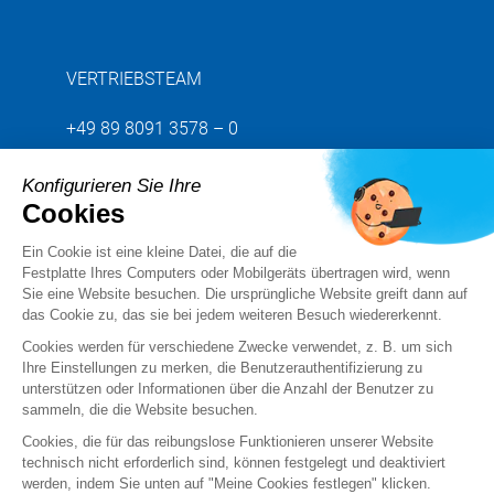
ACONITAS GMBH – AUGSBURG
VERTRIEBSTEAM
+498218079900
aconitas.com
+49 89 8091 3578 – 0
ACONITAS GMBH – BERLIN
Konfigurieren Sie Ihre
Senden Sie uns Ihre Anfrage
Cookies
+4930959996490
aconitas.com
Ein Cookie ist eine kleine Datei, die auf die
Folgen Sie uns
Festplatte Ihres Computers oder Mobilgeräts übertragen wird, wenn
ACONITAS GMBH – FRANKFURT
Sie eine Website besuchen. Die ursprüngliche Website greift dann auf
das Cookie zu, das sie bei jedem weiteren Besuch wiedererkennt.
+4969945158960
aconitas.com
Cookies werden für verschiedene Zwecke verwendet, z. B. um sich
Ihre Einstellungen zu merken, die Benutzerauthentifizierung zu
ACONITAS GMBH – HAMBURG
unterstützen oder Informationen über die Anzahl der Benutzer zu
sammeln, die die Website besuchen.
+4940696381230
aconitas.com
Cookies, die für das reibungslose Funktionieren unserer Website
technisch nicht erforderlich sind, können festgelegt und deaktiviert
werden, indem Sie unten auf "Meine Cookies festlegen" klicken.