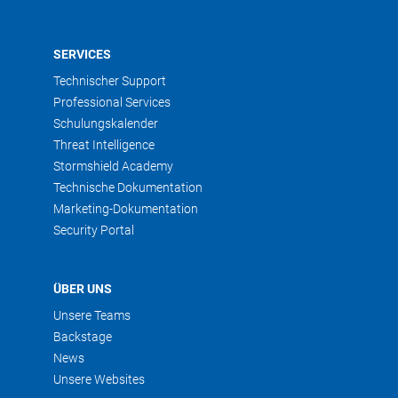
ABOR DISTRIBUTION – FIGEAC
SERVICES
+33 5 65 43 02 47
abor.fr
Technischer Support
Professional Services
Schulungskalender
ABOR DISTRIBUTION – ONET LE
Threat Intelligence
CHATEAU
Stormshield Academy
+33 5 65 42 74 01
abor.fr
Technische Dokumentation
Marketing-Dokumentation
Security Portal
ABOR DISTRIBUTION –
VILLEFRANCHE DE ROUERGUE
ÜBER UNS
+33565427401
abor.fr
Unsere Teams
Backstage
ABSYS SERVICES
News
Unsere Websites
+33467110102
absys-services.fr