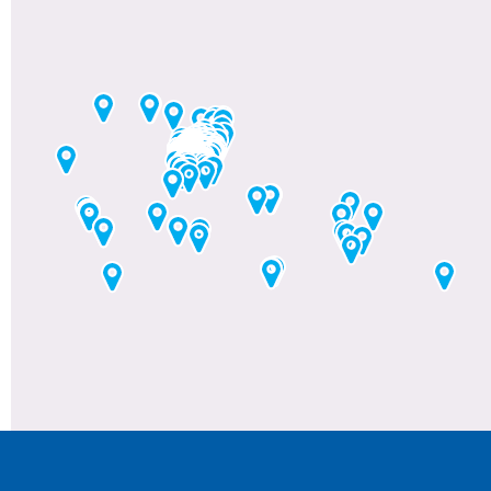
+33 2 97 59 13 80
foliateam.com
A2COM – NANTES
+33228011684
foliateam.com
A2COM – RENNES
+33 2 99 85 59 59
foliateam.com
A2COM – SAINT BRIEUC
+33 2 96 52 46 83
foliateam.com
A2S CONSEIL
+33 2 97 76 19 59
a2sconseil.com