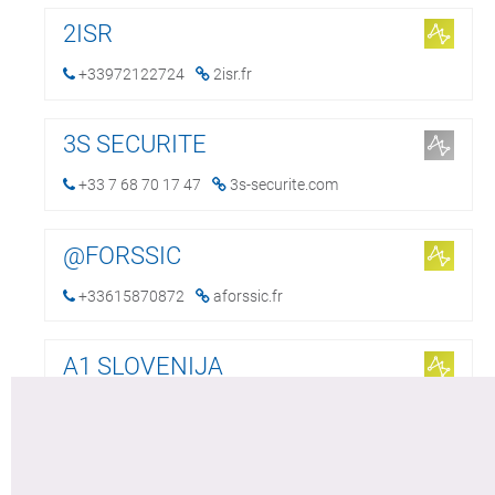
2ISR
+33972122724
2isr.fr
3S SECURITE
+33 7 68 70 17 47
3s-securite.com
@FORSSIC
+33615870872
aforssic.fr
A1 SLOVENIJA
+386 2 620 6 394
a1.si
A2COM – LORIENT