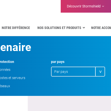
Découvrir Stormshield
NOTRE DIFFÉRENCE
NOS SOLUTIONS ET PRODUITS
NOTRE ACCO
Aéronautique
tenaire
Administrations publiques
Communications critiques
Défense et organisations militaires
rotection
par pays
Eau
onnées
Facility Management & Warehouse
stes et serveurs
éseaux