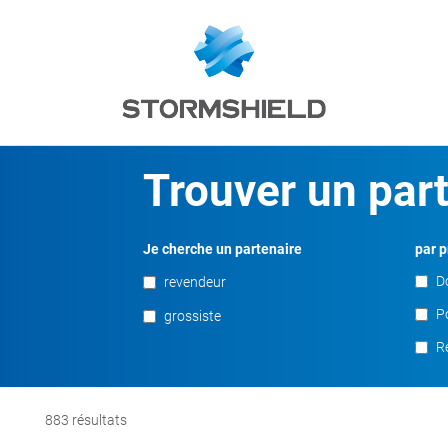
Trouver un par
Je cherche un partenaire
par p
D
revendeur
Po
grossiste
R
883
résultats