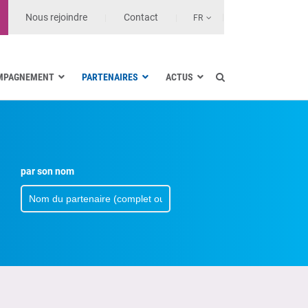
Nous rejoindre
Contact
FR
MPAGNEMENT
PARTENAIRES
ACTUS
Industrie électrique
Marine
Santé et Établissements de soin
Transport terrestre
par son nom
Opérateurs et MSSP