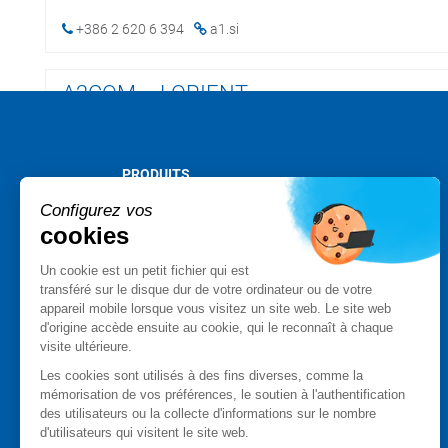
+386 2 620 6 394
a1.si
A2COM – LORIENT
+33 2 97 59 13 80
foliateam.com
PRODUITS
A2COM – NANTES
Stormshield XDR
Configurez vos
Stormshield Network Security
cookies
+33228011684
foliateam.com
Stormshield Endpoint Security
Un cookie est un petit fichier qui est
Stormshield Data Security
transféré sur le disque dur de votre ordinateur ou de votre
A2COM – RENNES
Stormshield Log Supervisor
appareil mobile lorsque vous visitez un site web. Le site web
Stormshield Management Center
d'origine accède ensuite au cookie, qui le reconnaît à chaque
+33 2 99 85 59 59
foliateam.com
visite ultérieure.
Produits certifiés et qualifiés
Fiches produits
Les cookies sont utilisés à des fins diverses, comme la
mémorisation de vos préférences, le soutien à l'authentification
A2COM – SAINT BRIEUC
Cas client
des utilisateurs ou la collecte d'informations sur le nombre
Advisories Stormshield
d'utilisateurs qui visitent le site web.
+33 2 96 52 46 83
foliateam.com