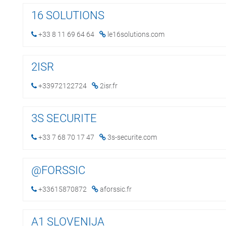
16 SOLUTIONS
+33 8 11 69 64 64
le16solutions.com
2ISR
+33972122724
2isr.fr
3S SECURITE
+33 7 68 70 17 47
3s-securite.com
@FORSSIC
+33615870872
aforssic.fr
A1 SLOVENIJA