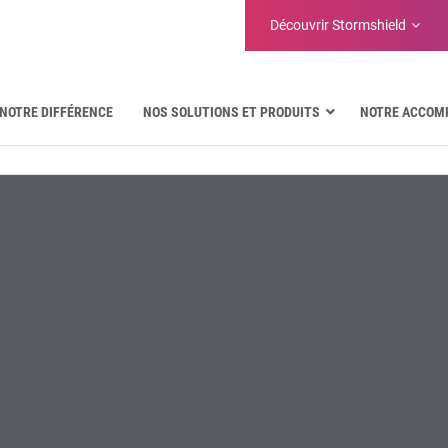
Découvrir Stormshield
NOTRE DIFFÉRENCE
NOS SOLUTIONS ET PRODUITS
NOTRE ACCOM
Aéronautique
Administrations publiques
Communications critiques
Défense et organisations militaires
Eau
Facility Management & Warehouse