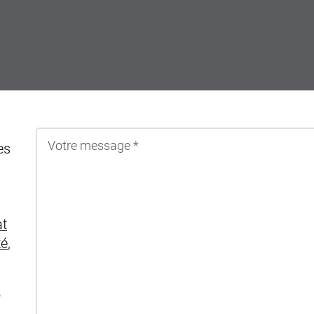
es
at
té
,
e