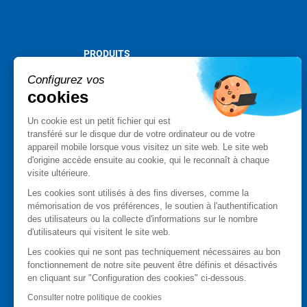
PRODUITS
Stormshield XDR
Configurez vos
Stormshield Network Security
cookies
Stormshield Endpoint Security
Un cookie est un petit fichier qui est
Stormshield Data Security
transféré sur le disque dur de votre ordinateur ou de votre
Stormshield Log Supervisor
appareil mobile lorsque vous visitez un site web. Le site web
Stormshield Management Center
d'origine accède ensuite au cookie, qui le reconnaît à chaque
Produits certifiés et qualifiés
visite ultérieure.
Fiches produits
Les cookies sont utilisés à des fins diverses, comme la
Cas client
mémorisation de vos préférences, le soutien à l'authentification
des utilisateurs ou la collecte d'informations sur le nombre
Advisories Stormshield
d'utilisateurs qui visitent le site web.
PARTENAIRES
Les cookies qui ne sont pas techniquement nécessaires au bon
fonctionnement de notre site peuvent être définis et désactivés
Trouver un partenaire
en cliquant sur "Configuration des cookies" ci-dessous.
Devenir partenaire
Consulter notre politique de cookies
MyStormshield