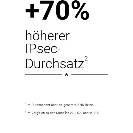
+70%
höherer
IPsec-
2
Durchsatz
1
Im Durchschnitt über die gesamte SNS-Reihe
2
Im Vergleich zu den Modellen 220, 520 und xr1200