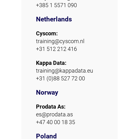
+385 1 5571 090
Netherlands
Cyscom:
training@cyscom.nl
+31 512 212 416
Kappa Data:
training@kappadata.eu
+31 (0)88 527 72 00
Norway
Prodata As:
es@prodata.as
+47 40 00 18 35
Poland