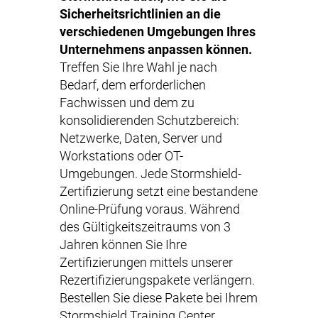
Sicherheitsrichtlinien an die
verschiedenen Umgebungen Ihres
Unternehmens anpassen können.
0
Treffen Sie Ihre Wahl je nach
Bedarf, dem erforderlichen
1
Fachwissen und dem zu
konsolidierenden Schutzbereich:
2
Netzwerke
,
Daten
,
Server und
Workstations
oder
OT-
Umgebungen
. Jede Stormshield-
3
Zertifizierung setzt eine bestandene
Online-Prüfung voraus. Während
0
4
des Gültigkeitszeitraums von 3
Jahren können Sie Ihre
Zertifizierungen mittels unserer
1
5
Rezertifizierungspakete verlängern.
Bestellen Sie diese Pakete bei Ihrem
Stormshield Training Center.