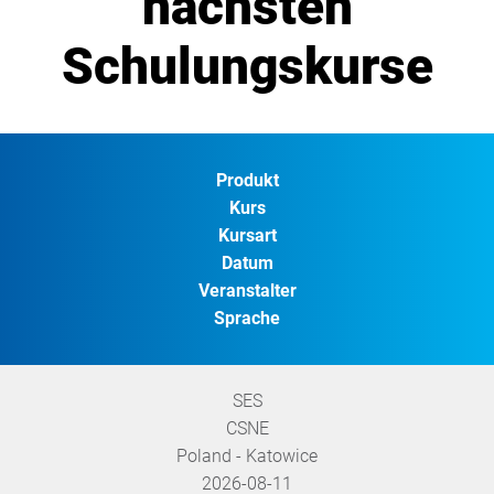
nächsten
Schulungskurse
Produkt
Kurs
Kursart
Datum
Veranstalter
Sprache
SES
CSNE
Poland - Katowice
2026-08-11