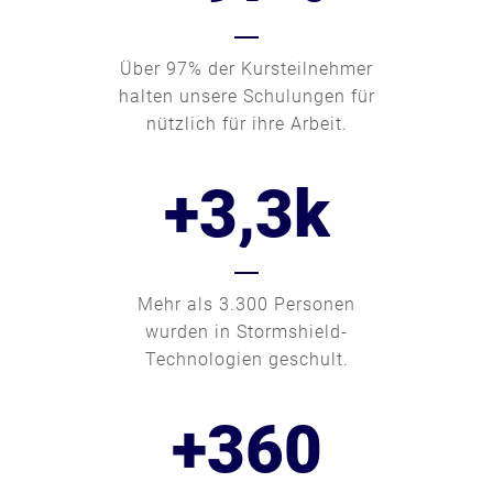
0
0
0
1
1
Über 97% der Kursteilnehmer
1
halten unsere Schulungen für
2
2
nützlich für ihre Arbeit.
2
+
3
,
3
k
0
3
1
4
Mehr als 3.300 Personen
wurden in Stormshield-
2
5
Technologien geschult.
+
3
6
0