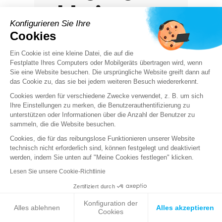
hkeit
Konfigurieren Sie Ihre
Cookies
Auch Menschen mit
Ein Cookie ist eine kleine Datei, die auf die
Behinderungen können je
Festplatte Ihres Computers oder Mobilgeräts übertragen wird, wenn
Sie eine Website besuchen. Die ursprüngliche Website greift dann auf
nach Art der Behinderung
das Cookie zu, das sie bei jedem weiteren Besuch wiedererkennt.
an unseren Schulungen
Cookies werden für verschiedene Zwecke verwendet, z. B. um sich
teilnehmen. Um Ihre
Ihre Einstellungen zu merken, die Benutzerauthentifizierung zu
besonderen Bedürfnisse
unterstützen oder Informationen über die Anzahl der Benutzer zu
berücksichtigen und einen
sammeln, die die Website besuchen.
erforderlichen Ausgleich zu
Cookies, die für das reibungslose Funktionieren unserer Website
technisch nicht erforderlich sind, können festgelegt und deaktiviert
schaffen, bitten wir, dies
werden, indem Sie unten auf "Meine Cookies festlegen" klicken.
bereits bei der
Lesen Sie unsere Cookie-Richtlinie
Kontaktaufnahme mit dem
Schulungszentrum
Zertifiziert durch
anzugeben.
Konfiguration der
Alles ablehnen
Alles akzeptieren
Cookies