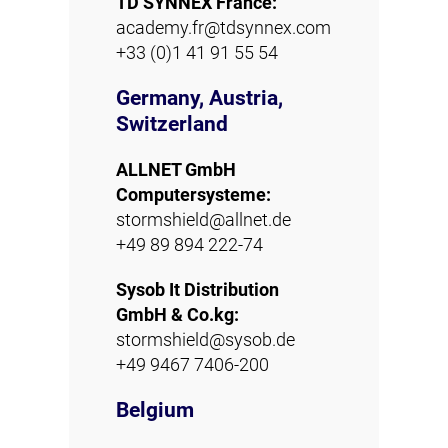
TD SYNNEX France:
academy.fr@tdsynnex.com
+33 (0)1 41 91 55 54
Germany, Austria,
Switzerland
ALLNET GmbH
Computersysteme:
stormshield@allnet.de
+49 89 894 222-74
Sysob It Distribution
GmbH & Co.kg:
stormshield@sysob.de
+49 9467 7406-200
Belgium