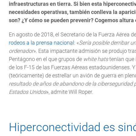
infraestructuras en tierra. Si bien esta hiperconec
necesidades operativas, también conlleva la aparic
son? ¿Y cómo se pueden prevenir? Cogemos altura e
En agosto de 2018, el Secretario de la Fuerza Aérea d
rodeos a la prensa nacional
: «
Sería posible derribar 
ordenador
». Esta impactante admisión se produjo tra
Pentágono en el que grupos de
white hats
tenían que 
de los F-15 de las Fuerzas Aéreas estadounidenses. Y 
(teóricamente) de estrellar un avión de guerra en plen
resultado de años de abandono de la ciberseguridad p
Estados Unidos
», admite Will Roper.
Hiperconectividad es sin