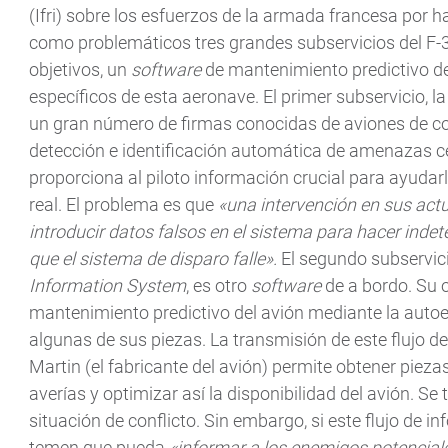
(Ifri) sobre los esfuerzos de la armada francesa por ha
como problemáticos tres grandes subservicios del F-3
objetivos, un
software
de mantenimiento predictivo de
específicos de esta aeronave. El primer subservicio, l
un gran número de firmas conocidas de aviones de c
detección e identificación automática de amenazas cer
proporciona al piloto información crucial para ayudar
real. El problema es que
«una intervención en sus actu
introducir datos falsos en el sistema para hacer indet
que el sistema de disparo falle».
El segundo subservic
Information System
, es otro
software
de a bordo. Su o
mantenimiento predictivo del avión mediante la auto
algunas de sus piezas. La transmisión de este flujo d
Martin (el fabricante del avión) permite obtener pieza
averías y optimizar así la disponibilidad del avión. Se
situación de conflicto. Sin embargo, si este flujo de i
temen que pueda
«informar a los enemigos potenciales