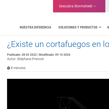
Descubra
Stormshield
NUESTRA DIFERENCIA
SOLUCIONES Y PRODUCTOS
¿Existe un cortafuegos en l
Aeronáutica
Administraciones Públicas
Comunicaciones críticas
Publicado: 28 02 2022 | Modificado: 09 10 2024
Autor: Stéphane Prevost
Defensa y organizaciones militares
Agua
8
minutes
Gestión de instalaciones y almacenes