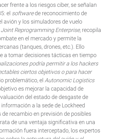
cer frente a los riesgos ciber, se señalan
5: el
software
de reconocimiento de
l avión y los simuladores de vuelo
a
Joint Reprogramming Enterprise
, recopila
ombate en el mercado y permite la
canas (tanques, drones, etc.). Ello
le a tomar decisiones tácticas en tiempo
alizaciones podría permitir a los hackers
ectables ciertos objetivos o para hacer
io problemático, el
Autonomic Logistics
bjetivo es mejorar la capacidad de
evaluación del estado de desgaste de
e información a la sede de Lockheed
s de recambio en previsión de posibles
 trata de una ventaja significativa en una
nformación fuera interceptado, los expertos
 sobre la estructura del avión y el