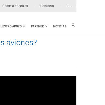
Únase a nosotros
Contacto
ES
NUESTRO APOYO
PARTNER
NOTICIAS
os aviones?
Industria eléctrica
Marina
Sanidad y centros de salud
Transporte terrestre
Tecnologías de la información