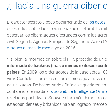
¿Hacia una guerra ciber e
El carácter secreto y poco documentado de
los actos
de estudios sobre las ciberamenazas en el ámbito mili
observar los ciberataques efectuados contra las aeron
civil. Según la Agencia Europea de Seguridad Aérea 
ataques al mes de media
ya en 2016...
Y si bien la información sobre el F-15 procedía de un
informado de hackeos (más o menos exitosos) contra
países
. En 2009, los ordenadores de la base aérea 107
virus Conficker, que se cree que se propagó a través
actualizadas. De hecho, varios Rafale se quedaron en 
confidencial enviada al
sitio web de Intelligence Onlin
revelados por Edward Snowden también demostraron qu
estadounidenses y británicos habían logrado intercepta