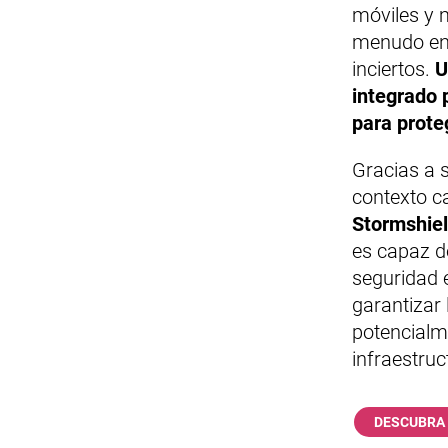
móviles y m
menudo en 
inciertos.
U
integrado 
para prote
Gracias a 
contexto c
Stormshiel
es capaz d
seguridad e
garantizar
potencialm
infraestruc
DESCUBRA 