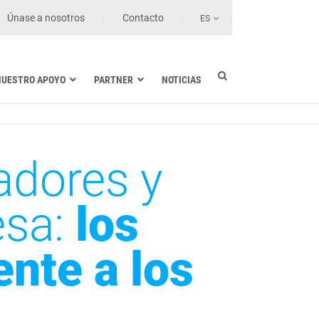
Únase a nosotros
Contacto
ES
NUESTRO APOYO
PARTNER
NOTICIAS
Cifrado de datos en Google Workspace
adores y
Cifrado de datos en Gmail
Cifrado de datos en Outlook
Cifrado en SharePoint y OneDrive
esa:
los
Cifrado en los puestos de trabajo
Gama SDS
ente a los
Nuestras características
Gama de productos