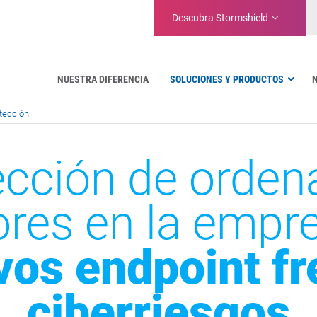
Descubra
Stormshield
NUESTRA DIFERENCIA
SOLUCIONES Y PRODUCTOS
tección
Cortafuegos hardware
ección de orden
Soluciones virtuales
Herramientas de administración
Firmware
ores en la empr
Características
Comparación
vos endpoint fr
ciberriesgos
EDR
Protección de los terminales