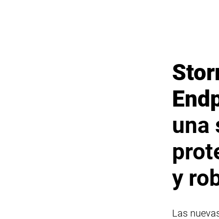
Stor
Endp
una 
prot
y ro
Las nuevas 