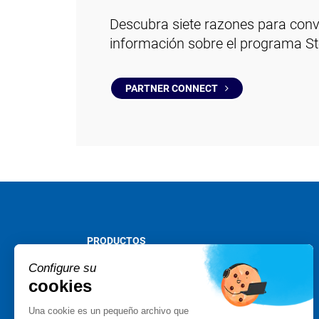
Descubra siete razones para conv
información sobre el programa St
PARTNER CONNECT
PRODUCTOS
Stormshield XDR
Configure su
Stormshield Network Security
cookies
Stormshield Endpoint Security
Una cookie es un pequeño archivo que
Stormshield Data Security