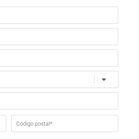
Ciudad
ZIP
/
Código