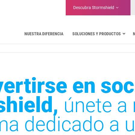
Descubra
Stormshield
NUESTRA DIFERENCIA
SOLUCIONES Y PRODUCTOS
Aeronáutica
Administraciones Públicas
Comunicaciones críticas
Defensa y organizaciones militares
ertirse en soc
Agua
Gestión de instalaciones y almacenes
shield,
únete a
ma dedicado a 