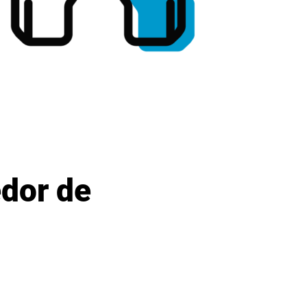
edor de
s