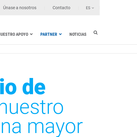
Únase a nosotros
Contacto
ES
NUESTRO APOYO
PARTNER
NOTICIAS
Industria eléctrica
Marina
Sanidad y centros de salud
Transporte terrestre
io de
Tecnologías de la información
 nuestro
una mayor