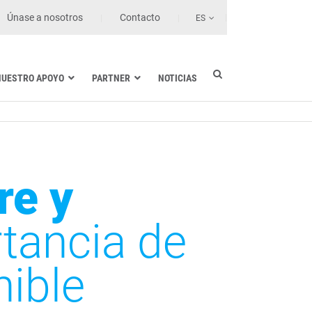
Únase a nosotros
Contacto
ES
NUESTRO APOYO
PARTNER
NOTICIAS
Industria eléctrica
Marina
Sanidad y centros de salud
Transporte terrestre
re y
Tecnologías de la información
tancia de
nible