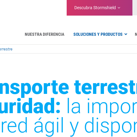
Descubra
Stormshield
NUESTRA DIFERENCIA
SOLUCIONES Y PRODUCTOS
errestre
Aeronáutica
Administraciones Públicas
Comunicaciones críticas
Defensa y organizaciones militares
nsporte terrest
Agua
Gestión de instalaciones y almacenes
uridad:
la impor
red ágil y dispo