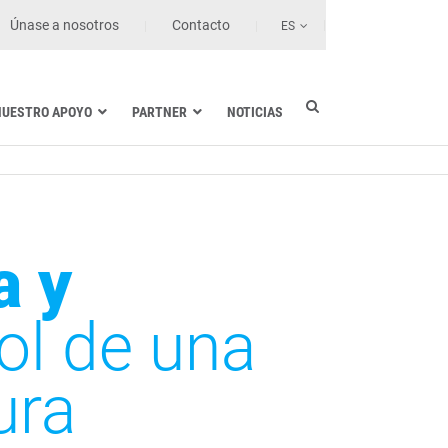
Únase a nosotros
Contacto
ES
NUESTRO APOYO
PARTNER
NOTICIAS
Industria eléctrica
Marina
Sanidad y centros de salud
Transporte terrestre
a y
Tecnologías de la información
ol de una
ura