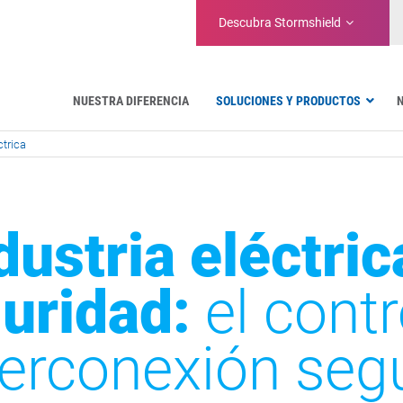
Descubra
Stormshield
NUESTRA DIFERENCIA
SOLUCIONES Y PRODUCTOS
ctrica
Aeronáutica
Administraciones Públicas
Comunicaciones críticas
Defensa y organizaciones militares
dustria eléctric
Agua
Gestión de instalaciones y almacenes
uridad:
el contr
terconexión seg