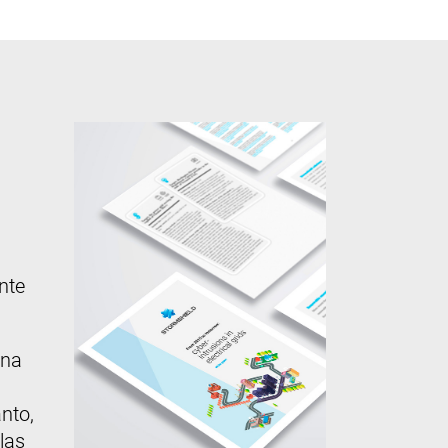
nte
una
nto,
las