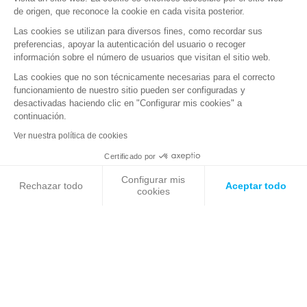
de origen, que reconoce la cookie en cada visita posterior.
Las cookies se utilizan para diversos fines, como recordar sus
preferencias, apoyar la autenticación del usuario o recoger
información sobre el número de usuarios que visitan el sitio web.
Las cookies que no son técnicamente necesarias para el correcto
funcionamiento de nuestro sitio pueden ser configuradas y
desactivadas haciendo clic en "Configurar mis cookies" a
continuación.
Ver nuestra política de cookies
08 01 2024
Infraestructura energética: enfrentarse
Certificado por
a las ciber amenazas
Configurar mis
Rechazar todo
Aceptar todo
cookies
ARTÍCULOS DE OPINIÓN
Axeptio consent
Plataforma de Gestión de Consentimiento: Personaliza tus Op
Nuestra plataforma te permite personalizar y gestionar tus ajus