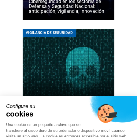
Ciberseguridad en los sectores de
Defensa y Seguridad Nacional:
anticipación, vigilancia, innovación
VIGILANCIA DE SEGURIDAD
24 01 2024
Ciberseguridad: las cifras clave de
Configure su
2023
cookies
Una cookie es un pequeño archivo que se
transfiere al disco duro de su ordenador o dispositivo móvil cuando
ARTÍCULOS DE OPINIÓN
visita un sitio web. La cookie es entonces accesible por el sitio web