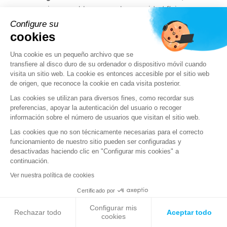
es impensable separar la seguridad física
de la ciber y se debe tener en cuenta el
Configure su
cookies
carácter cada vez más híbrido de las
ciberamenazas. «
Algunos delincuentes
Una cookie es un pequeño archivo que se
podrían tener la tentación de atacar
transfiere al disco duro de su ordenador o dispositivo móvil cuando
ciertos sistemas para acceder a los
visita un sitio web. La cookie es entonces accesible por el sitio web
de origen, que reconoce la cookie en cada visita posterior.
recintos sin derecho de acceso, o provocar
la salida de los espectadores y que se
Las cookies se utilizan para diversos fines, como recordar sus
preferencias, apoyar la autenticación del usuario o recoger
reúnan fuera de los recintos protegidos,
información sobre el número de usuarios que visitan el sitio web.
facilitando así los ataques terroristas
.
Los
Las cookies que no son técnicamente necesarias para el correcto
ciberataques pasan pues a ser
funcionamiento de nuestro sitio pueden ser configuradas y
facilitadores de ataques de alto impacto.
desactivadas haciendo clic en "Configurar mis cookies" a
La ciberseguridad es una parte integral, no
continuación.
separada, del sistema general de
Ver nuestra política de cookies
seguridad de los Juegos
».
Certificado por
Configurar mis
Rechazar todo
Aceptar todo
cookies