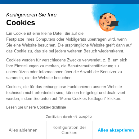
Konfigurieren Sie Ihre
Cookies
PRODUKTE
Ein Cookie ist eine kleine Datei, die auf die
Stormshield XDR
Festplatte Ihres Computers oder Mobilgeräts übertragen wird, wenn
Stormshield Network Security
Sie eine Website besuchen. Die ursprüngliche Website greift dann auf
Stormshield Endpoint Security
das Cookie zu, das sie bei jedem weiteren Besuch wiedererkennt.
Stormshield Data Security
Cookies werden für verschiedene Zwecke verwendet, z. B. um sich
Stormshield Log Supervisor
Ihre Einstellungen zu merken, die Benutzerauthentifizierung zu
Stormshield Management Center
unterstützen oder Informationen über die Anzahl der Benutzer zu
sammeln, die die Website besuchen.
Zertifizierte und qualifizierte-Produkte
Produktdatenblätter
Cookies, die für das reibungslose Funktionieren unserer Website
technisch nicht erforderlich sind, können festgelegt und deaktiviert
Case studies
werden, indem Sie unten auf "Meine Cookies festlegen" klicken.
Advisories Stormshield
Lesen Sie unsere Cookie-Richtlinie
Zertifiziert durch
PARTNER
Konfiguration der
Alles ablehnen
Alles akzeptieren
Partner finden
Cookies
Partner werden