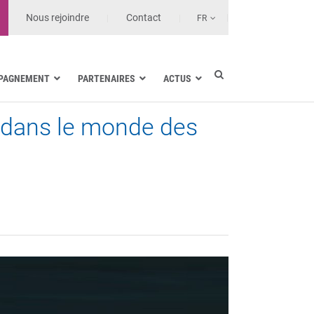
Nous rejoindre
Contact
FR
PAGNEMENT
PARTENAIRES
ACTUS
n dans le monde des
Industrie électrique
Marine
Santé et Établissements de soin
Transport terrestre
Opérateurs et MSSP