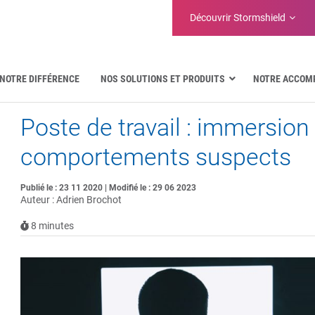
Découvrir Stormshield
NOTRE DIFFÉRENCE
NOS SOLUTIONS ET PRODUITS
NOTRE ACCOM
Poste de travail : immersio
Aéronautique
Administrations publiques
comportements suspects
Communications critiques
Défense et organisations militaires
Publié le : 23 11 2020 | Modifié le : 29 06 2023
Eau
Auteur : Adrien Brochot
Facility Management & Warehouse
8
minutes