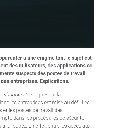
parenter à une énigme tant le sujet est
nent des utilisateurs, des applications ou
ements suspects des postes de travail
 des entreprises. Explications.
le
shadow IT
, et à présent la
dans les entreprises est mise au défi. Les
et les postes de travail des
ompte dans les procédures de sécurité
s à la loupe… En effet, entre les accès aux