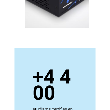
+4 4
00
étudiants certifiés en