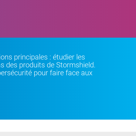
ns principales : étudier les
s des produits de Stormshield.
bersécurité pour faire face aux