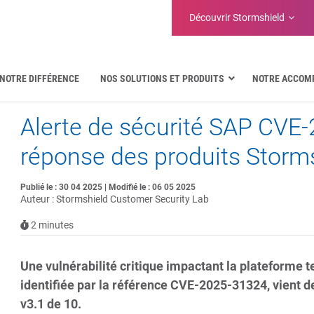
Découvrir Stormshield
NOTRE DIFFÉRENCE
NOS SOLUTIONS ET PRODUITS
NOTRE ACCOM
Alerte de sécurité SAP CVE-
Aéronautique
Administrations publiques
réponse des produits Storm
Communications critiques
Défense et organisations militaires
Publié le : 30 04 2025 | Modifié le : 06 05 2025
Eau
Auteur : Stormshield Customer Security Lab
Facility Management & Warehouse
2
minutes
Une vulnérabilité critique impactant la plateform
identifiée par la référence CVE-2025-31324, vient de 
v3.1 de 10.