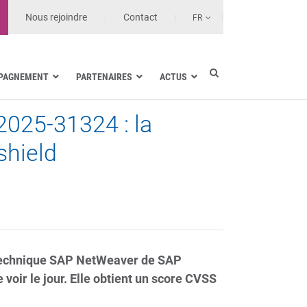
Nous rejoindre
Contact
FR
PAGNEMENT
PARTENAIRES
ACTUS
2025-31324 : la
Industrie électrique
Marine
shield
Santé et Établissements de soin
Transport terrestre
Opérateurs et MSSP
e technique SAP NetWeaver de SAP
voir le jour. Elle obtient un score CVSS