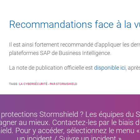
Recommandations face à la vu
Il est ainsi fortement recommandé d’appliquer les dern
plateformes SAP de Business Intelligence.
La note de publication officielle est
disponible ici
, aprè
TAGS :
LA CYBERSÉCURITÉ - PAR STORMSHIELD
s protections Stormshield ? Les équipes du 
ner au mieux. Contactez-les par le biais du
eld. Pour y accéder, sélectionnez le menu 
un incident / Suivre un incident ».