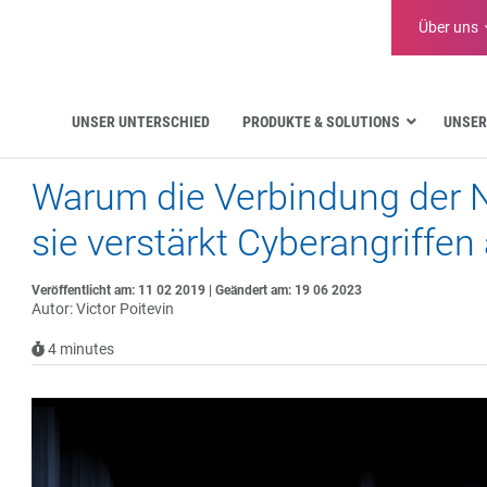
Über uns
UNSER UNTERSCHIED
PRODUKTE & SOLUTIONS
UNSER
Warum die Verbindung der N
Luftfahrt
Öffentliche Verwaltung
sie verstärkt Cyberangriffen
Kritische Kommunikation
Verteidigung und Militär
Veröffentlicht am: 11 02 2019 | Geändert am: 19 06 2023
Wasserversorgung
Autor: Victor Poitevin
Logistik
4
minutes