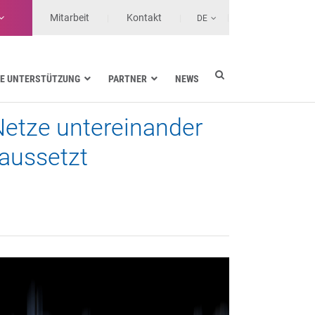
Mitarbeit
Kontakt
DE
E UNTERSTÜTZUNG
PARTNER
NEWS
etze untereinander
Energieversorgung
Seefahrt
 aussetzt
Gesundheit
Landtransporte
Services-Anbieter