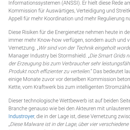
Informationssystemen (ANSSI). Er hielt diese Rede a
Kommission für Auswärtiges, Verteidigung und Streitk
Appell für mehr Koordination und mehr Regulierung nu
Diese Risiken für die Energienetze nehmen heute in der
immer mehr Know-how verfügen, sondern auch und vo
Vernetzung. „
Wir sind von der Technik eingeholt word
Manager Industry bei Stormshield. „
Die Smart Grids n
der Erzeugung bis zum Verbraucher sehr leistungsf
Produkt noch effizienter zu verteilen.
“ Das bedeutet la
einige Monate zuvor vor derselben Kommission beton
Kette, vom Kraftwerk bis zum intelligenten Stromzähler
Dieser technologische Wettbewerb ist auf beiden Seit
Branche genauso wie bei den Akteuren mit unlauteren
Industroyer
, die in der Lage ist, diese Vernetzung z
„
Diese Malware ist in der Lage, über vier verschiede