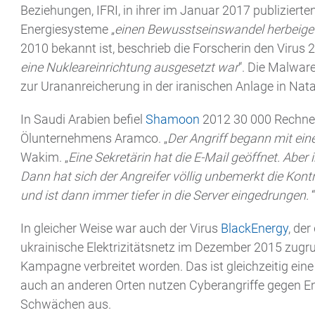
Beziehungen, IFRI, in ihrer im Januar 2017 publiziert
Energiesysteme „
einen Bewusstseinswandel herbeige
2010 bekannt ist, beschrieb die Forscherin den Virus 2
eine Nukleareinrichtung ausgesetzt war
“. Die Malwar
zur Urananreicherung in der iranischen Anlage in Nat
In Saudi Arabien befiel
Shamoon
2012 30 000 Rechner
Ölunternehmens Aramco. „
Der Angriff begann mit ein
Wakim. „
Eine Sekretärin hat die E-Mail geöffnet. Aber i
Dann hat sich der Angreifer völlig unbemerkt die Kont
und ist dann immer tiefer in die Server eingedrungen.
“
In gleicher Weise war auch der Virus
BlackEnergy
, der
ukrainische Elektrizitätsnetz im Dezember 2015 zugrun
Kampagne verbreitet worden. Das ist gleichzeitig eine
auch an anderen Orten nutzen Cyberangriffe gegen E
Schwächen aus.