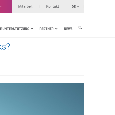
Mitarbeit
Kontakt
DE
E UNTERSTÜTZUNG
PARTNER
NEWS
ks?
Energieversorgung
Seefahrt
Gesundheit
Landtransporte
Services-Anbieter