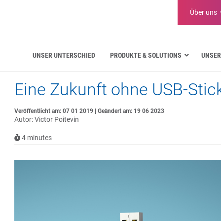
Über uns
UNSER UNTERSCHIED
PRODUKTE & SOLUTIONS
UNSER
Eine Zukunft ohne USB-Stic
Luftfahrt
Öffentliche Verwaltung
Kritische Kommunikation
Veröffentlicht am: 07 01 2019 | Geändert am: 19 06 2023
Autor: Victor Poitevin
Verteidigung und Militär
Wasserversorgung
4
minutes
Logistik