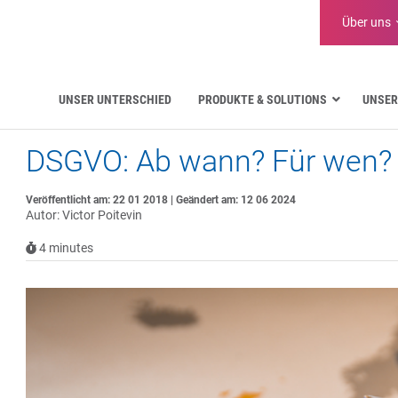
Über uns
UNSER UNTERSCHIED
PRODUKTE & SOLUTIONS
UNSER
DSGVO: Ab wann? Für wen?
Luftfahrt
Öffentliche Verwaltung
Kritische Kommunikation
Veröffentlicht am: 22 01 2018 | Geändert am: 12 06 2024
Autor: Victor Poitevin
Verteidigung und Militär
Wasserversorgung
4
minutes
Logistik