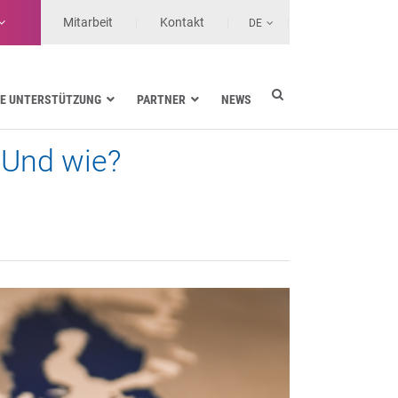
Mitarbeit
Kontakt
DE
E UNTERSTÜTZUNG
PARTNER
NEWS
 Und wie?
Energieversorgung
Seefahrt
Gesundheit
Landtransporte
Services-Anbieter