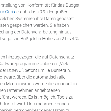
stellung von Konformität für das Budget
ür Citrix
ergab, dass 9 % der großen
 welchen Systemen ihre Daten gehostet
 Daten gespeichert werden. Sie haben
echung der Datenverarbeitung hinaus
 sogar ein Bußgeld in Höhe von 2 bis 4 %
n hinzugezogen, die auf Datenschutz
 Softwareprogramme anbieten. „Viele
 der DSGVO“, betont Émilie Dumérain.
oftware, über die automatisch alle
esen Mechanismus würde dies manuell in
deren Unternehmen angebotenen
ührt werden. Es ist möglich, Tools zu
hrleistet wird. Unternehmen können
gbarkeit personenbezogener Daten zu