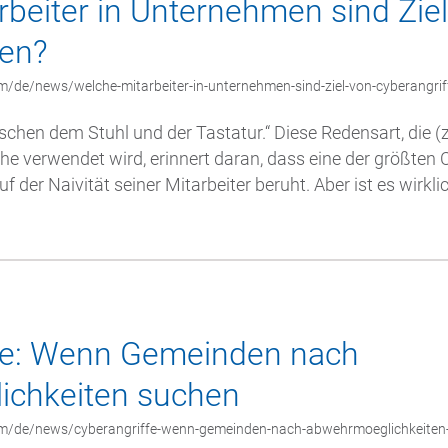
beiter in Unternehmen sind Zie
fen?
m/de/news/welche-mitarbeiter-in-unternehmen-sind-ziel-von-cyberangrif
chen dem Stuhl und der Tastatur.“ Diese Redensart, die (zu
he verwendet wird, erinnert daran, dass eine der größten
 der Naivität seiner Mitarbeiter beruht. Aber ist es wirkl
fe: Wenn Gemeinden nach
chkeiten suchen
om/de/news/cyberangriffe-wenn-gemeinden-nach-abwehrmoeglichkeiten