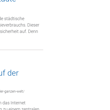
de städtische
ieverbrauchs. Dieser
sicherheit auf. Denn
uf der
der-ganzen-welt/
h das Internet
n zu einem zentralen