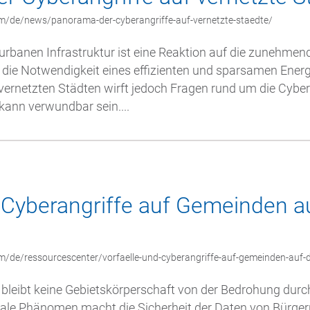
m/de/news/panorama-der-cyberangriffe-auf-vernetzte-staedte/
r urbanen Infrastruktur ist eine Reaktion auf die zunehmen
 die Notwendigkeit eines effizienten und sparsamen Energ
vernetzten Städten wirft jedoch Fragen rund um die Cyber
, kann verwundbar sein....
 Cyberangriffe auf Gemeinden a
m/de/ressourcescenter/vorfaelle-und-cyberangriffe-auf-gemeinden-auf-
lt bleibt keine Gebietskörperschaft von der Bedrohung durc
bale Phänomen macht die Sicherheit der Daten von Bürger