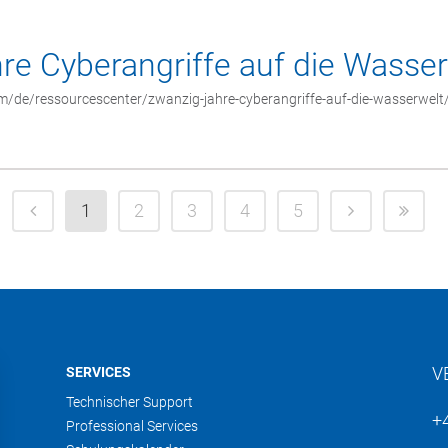
re Cyberangriffe auf die Wasser
m/de/ressourcescenter/zwanzig-jahre-cyberangriffe-auf-die-wasserwelt
1
2
3
4
5
V
SERVICES
Technischer Support
+
Professional Services