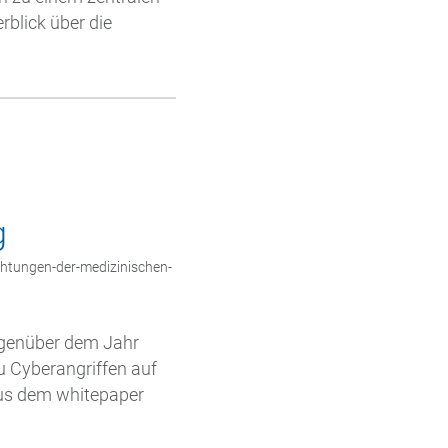
rblick über die
g
chtungen-der-medizinischen-
egenüber dem Jahr
zu Cyberangriffen auf
aus dem whitepaper