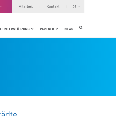
Mitarbeit
Kontakt
DE
E UNTERSTÜTZUNG
PARTNER
NEWS
Energieversorgung
Seefahrt
Gesundheit
Landtransporte
Services-Anbieter
tädte