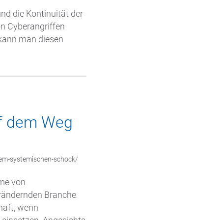
nd die Kontinuität der
on Cyberangriffen
 kann man diesen
uf dem Weg
nem-systemischen-schock/
hme von
verändernden Branche
haft, wenn