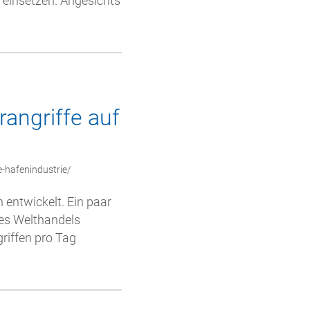
 einsetzen. Angesichts
angriffe auf
-hafenindustrie/
 entwickelt. Ein paar
des Welthandels
riffen pro Tag