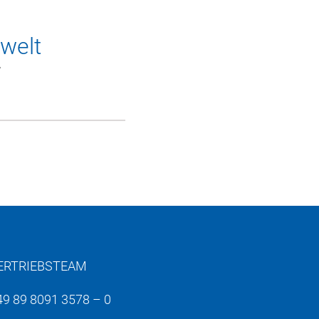
welt
/
ERTRIEBSTEAM
49 89 8091 3578 – 0