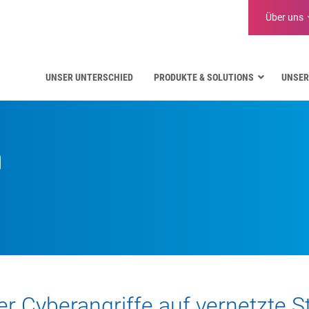
Über uns
UNSER UNTERSCHIED
PRODUKTE & SOLUTIONS
UNSER
Luftfahrt
Öffentliche Verwaltung
h
Kritische Kommunikation
Verteidigung und Militär
Wasserversorgung
Logistik
r Cyberangriffe auf vernetzte S