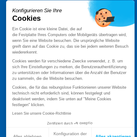
Konfigurieren Sie Ihre
PRODUKTE
Cookies
Stormshield XDR
Stormshield Network Security
Ein Cookie ist eine kleine Datei, die auf
die Festplatte Ihres Computers oder Mobilgeräts übertragen wird,
Stormshield Endpoint Security
wenn Sie eine Website besuchen. Die ursprüngliche Website
Stormshield Data Security
greift dann auf das Cookie zu, das sie bei jedem weiteren Besuch
Stormshield Log Supervisor
wiedererkennt.
Stormshield Management Center
Cookies werden für verschiedene Zwecke verwendet, z. B. um
Zertifizierte und qualifizierte-Produkte
sich Ihre Einstellungen zu merken, die Benutzerauthentifizierung
Produktdatenblätter
zu unterstützen oder Informationen über die Anzahl der Benutzer
zu sammeln, die die Website besuchen.
Case studies
Advisories Stormshield
Cookies, die für das reibungslose Funktionieren unserer Website
technisch nicht erforderlich sind, können festgelegt und
deaktiviert werden, indem Sie unten auf "Meine Cookies
PARTNER
festlegen" klicken.
Partner finden
Lesen Sie unsere Cookie-Richtlinie
Partner werden
MyStormshield
Zertifiziert durch
Konfiguration der
Alles ablehnen
Alles akzeptieren