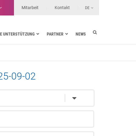
Mitarbeit
Kontakt
DE
E UNTERSTÜTZUNG
PARTNER
NEWS
Energieversorgung
Seefahrt
Gesundheit
25-09-02
Landtransporte
Services-Anbieter