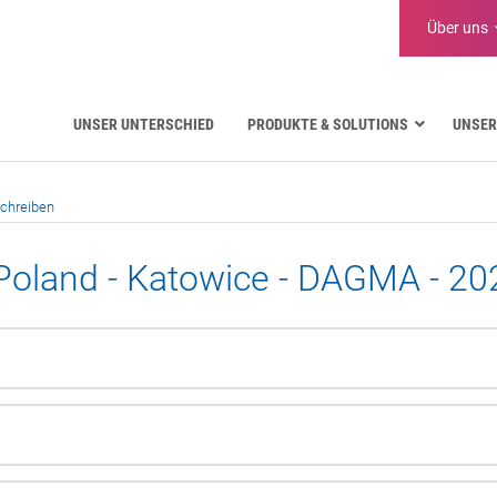
Über uns
UNSER UNTERSCHIED
PRODUKTE & SOLUTIONS
UNSER
Luftfahrt
schreiben
Öffentliche Verwaltung
Kritische Kommunikation
Poland - Katowice - DAGMA - 20
Verteidigung und Militär
Wasserversorgung
Logistik