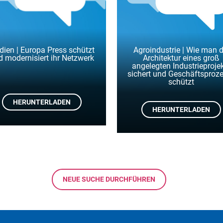
ien | Europa Press schützt
Agroindustrie | Wie man d
d modernisiert ihr Netzwerk
Architektur eines groß
angelegten Industrieproje
sichert und Geschäftsproz
schützt
HERUNTERLADEN
HERUNTERLADEN
NEUE SUCHE DURCHFÜHREN