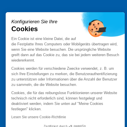
PRODUKTE
Konfigurieren Sie Ihre
Stormshield XDR
Cookies
Stormshield Network Security
Stormshield Endpoint Security
Ein Cookie ist eine kleine Datei, die auf
die Festplatte Ihres Computers oder Mobilgeräts übertragen wird,
Stormshield Data Security
wenn Sie eine Website besuchen. Die ursprüngliche Website
Stormshield Log Supervisor
greift dann auf das Cookie zu, das sie bei jedem weiteren Besuch
Stormshield Management Center
wiedererkennt.
Zertifizierte und qualifizierte-Produkte
Cookies werden für verschiedene Zwecke verwendet, z. B. um
Produktdatenblätter
sich Ihre Einstellungen zu merken, die Benutzerauthentifizierung
Case studies
zu unterstützen oder Informationen über die Anzahl der Benutzer
zu sammeln, die die Website besuchen.
Advisories Stormshield
Cookies, die für das reibungslose Funktionieren unserer Website
PARTNER
technisch nicht erforderlich sind, können festgelegt und
deaktiviert werden, indem Sie unten auf "Meine Cookies
Partner finden
festlegen" klicken.
Partner werden
Lesen Sie unsere Cookie-Richtlinie
MyStormshield
Zertifiziert durch