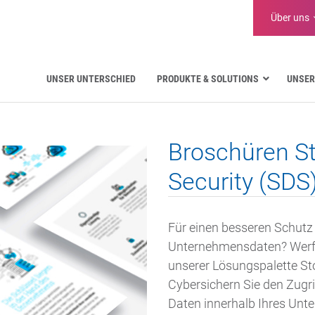
Über uns
UNSER UNTERSCHIED
PRODUKTE & SOLUTIONS
UNSER
Luftfahrt
Öffentliche Verwaltung
Broschüren S
Kritische Kommunikation
Verteidigung und Militär
Security (SDS
Wasserversorgung
Logistik
Für einen besseren Schutz 
Unternehmensdaten? Werfen
unserer Lösungspalette St
Cybersichern Sie den Zugr
Daten innerhalb Ihres Unt