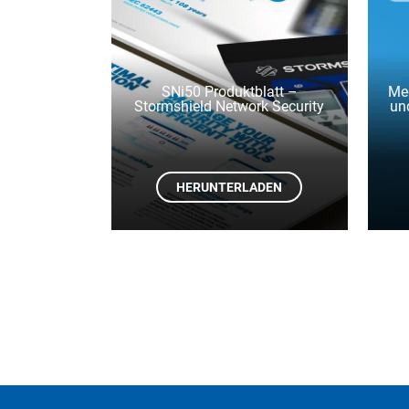
SNi50 Produktblatt –
Med
Stormshield Network Security
un
HERUNTERLADEN