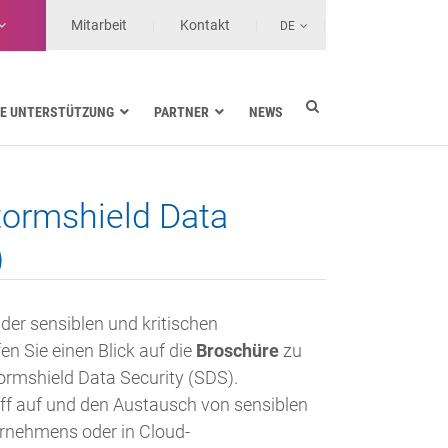
Mitarbeit
Kontakt
DE
E UNTERSTÜTZUNG
PARTNER
NEWS
Energieversorgung
Seefahrt
tormshield Data
Gesundheit
Landtransporte
)
Services-Anbieter
der sensiblen und kritischen
 Sie einen Blick auf die
Broschüre
zu
ormshield Data Security (SDS).
iff auf und den Austausch von sensiblen
ernehmens oder in Cloud-