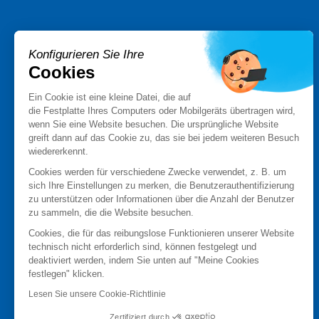
PRODUKTE
Konfigurieren Sie Ihre
Stormshield XDR
Cookies
Stormshield Network Security
Stormshield Endpoint Security
Ein Cookie ist eine kleine Datei, die auf
die Festplatte Ihres Computers oder Mobilgeräts übertragen wird,
Stormshield Data Security
wenn Sie eine Website besuchen. Die ursprüngliche Website
Stormshield Log Supervisor
greift dann auf das Cookie zu, das sie bei jedem weiteren Besuch
Stormshield Management Center
wiedererkennt.
Zertifizierte und qualifizierte-Produkte
Cookies werden für verschiedene Zwecke verwendet, z. B. um
Produktdatenblätter
sich Ihre Einstellungen zu merken, die Benutzerauthentifizierung
Case studies
zu unterstützen oder Informationen über die Anzahl der Benutzer
zu sammeln, die die Website besuchen.
Advisories Stormshield
Cookies, die für das reibungslose Funktionieren unserer Website
PARTNER
technisch nicht erforderlich sind, können festgelegt und
deaktiviert werden, indem Sie unten auf "Meine Cookies
Partner finden
festlegen" klicken.
Partner werden
Lesen Sie unsere Cookie-Richtlinie
MyStormshield
Zertifiziert durch