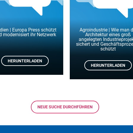
ien | Europa Press schützt
Agroindustrie | Wie man d
d modernisiert ihr Netzwerk
Architektur eines groß
angelegten Industrieproje
sichert und Geschäftsproz
schützt
HERUNTERLADEN
HERUNTERLADEN
NEUE SUCHE DURCHFÜHREN