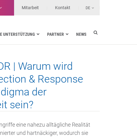
Mitarbeit
Kontakt
DE
E UNTERSTÜTZUNG
PARTNER
NEWS
Energieversorgung
Seefahrt
DR | Warum wird
Gesundheit
Landtransporte
ection & Response
Services-Anbieter
adigma der
it sein?
griffe eine nahezu alltägliche Realität
inierter und hartnäckiger, wodurch sie