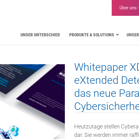
Über uns
UNSER UNTERSCHIED
PRODUKTE & SOLUTIONS
UNSER
Luftfahrt
Öffentliche Verwaltung
Whitepaper X
Kritische Kommunikation
Verteidigung und Militär
eXtended Det
Wasserversorgung
das neue Par
Logistik
Cybersicherhe
Heutzutage stellen Cyberan
dar. Sie werden immer raff