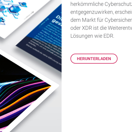
herkömmliche Cyberschut
entgegenzuwirken, ersche
dem Markt für Cybersicher
oder XDR ist die Weiteren
Lösungen wie EDR.
HERUNTERLADEN