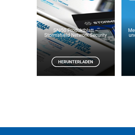
SNi50 Produktblatt –
Med
Stormshield Network Security
un
HERUNTERLADEN