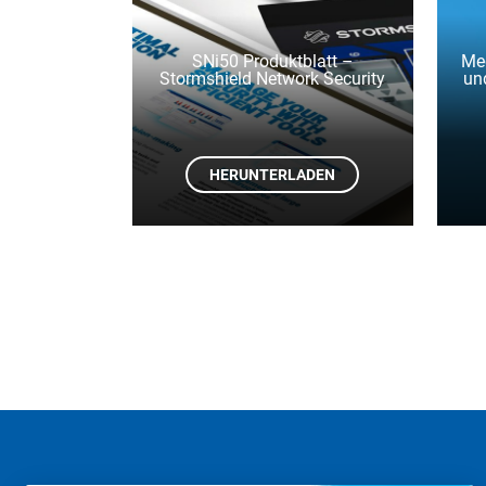
SNi50 Produktblatt –
Med
Stormshield Network Security
un
HERUNTERLADEN