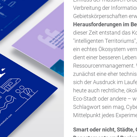
Verbreitung der Informatio
Gebietskörperschaften erw
Herausforderungen im Ber
dieser Zeit entstand das Ko
"intelligenten Territoriums
ein echtes Ökosystem vernet
dient einer besseren Lebe
Ressourcenmanagement. Wä
zunächst eine eher technis
sich der Ausdruck im Laufe
heute auch rechtliche, öko
Eco-Stadt oder andere – w
Schlagwort sein mag, Cyb
Mittelpunkt jedes Experime
Smart oder nicht, Städte