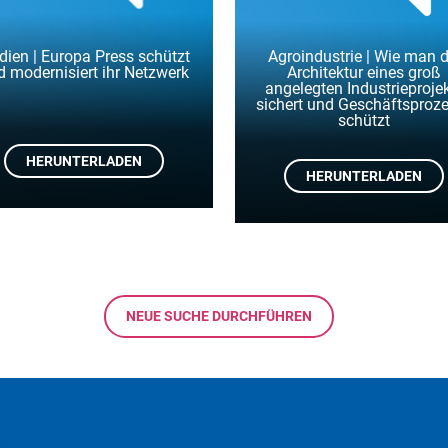
ien | Europa Press schützt
Agroindustrie | Wie man d
d modernisiert ihr Netzwerk
Architektur eines groß
angelegten Industrieproje
sichert und Geschäftsproz
schützt
HERUNTERLADEN
HERUNTERLADEN
NEUE SUCHE DURCHFÜHREN