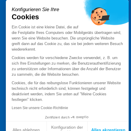
PRODUKTE
Konfigurieren Sie Ihre
Stormshield XDR
Cookies
Stormshield Network Security
Stormshield Endpoint Security
Ein Cookie ist eine kleine Datei, die auf
die Festplatte Ihres Computers oder Mobilgeräts übertragen wird,
Stormshield Data Security
wenn Sie eine Website besuchen. Die ursprüngliche Website
Stormshield Log Supervisor
greift dann auf das Cookie zu, das sie bei jedem weiteren Besuch
Stormshield Management Center
wiedererkennt.
Zertifizierte und qualifizierte-Produkte
Cookies werden für verschiedene Zwecke verwendet, z. B. um
Produktdatenblätter
sich Ihre Einstellungen zu merken, die Benutzerauthentifizierung
Case studies
zu unterstützen oder Informationen über die Anzahl der Benutzer
zu sammeln, die die Website besuchen.
Advisories Stormshield
Cookies, die für das reibungslose Funktionieren unserer Website
PARTNER
technisch nicht erforderlich sind, können festgelegt und
deaktiviert werden, indem Sie unten auf "Meine Cookies
Partner finden
festlegen" klicken.
Partner werden
Lesen Sie unsere Cookie-Richtlinie
MyStormshield
Zertifiziert durch
Konfiguration der
Alles ablehnen
Alles akzeptieren