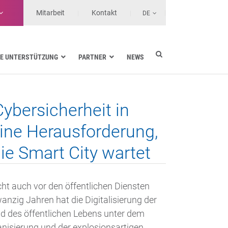
Mitarbeit
Kontakt
DE
E UNTERSTÜTZUNG
PARTNER
NEWS
Energieversorgung
Seefahrt
Cybersicherheit in
Gesundheit
Landtransporte
ne Herausforderung,
Services-Anbieter
die Smart City wartet
cht auch vor den öffentlichen Diensten
zwanzig Jahren hat die Digitalisierung der
und des öffentlichen Lebens unter dem
anisierung und der explosionsartigen