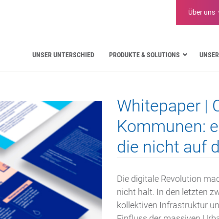
Über uns
UNSER UNTERSCHIED
PRODUKTE & SOLUTIONS
UNSER
Luftfahrt
Öffentliche Verwaltung
Whitepaper | 
Kritische Kommunikation
Verteidigung und Militär
Kommunen: ei
Wasserversorgung
die nicht auf 
Logistik
Die digitale Revolution ma
nicht halt. In den letzten 
kollektiven Infrastruktur 
Einfluss der massiven Urb