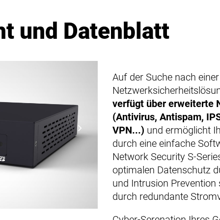
t und Datenblatt
Auf der Suche nach eine
Netzwerksicherheitslösu
verfügt über erweiterte
(Antivirus, Antispam, IP
VPN...)
und ermöglicht I
durch eine einfache Soft
Network Security S-Series
optimalen Datenschutz 
und Intrusion Prevention
durch redundante Strom
Cyber-Serenation Ihres Ge