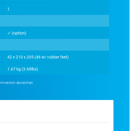
1
✓ (option)
42 x 210 x 205 (46 w/ rubber feet)
1.67 kg (3.68lbs)
ammversion abweichen.