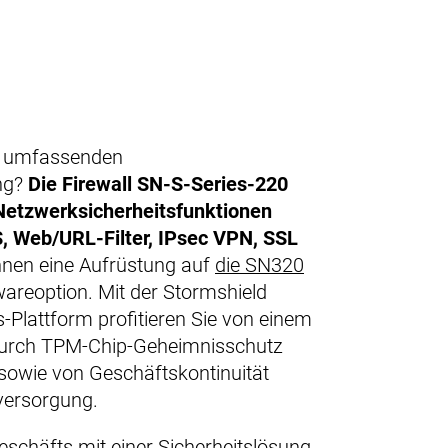
r umfassenden
ng?
Die Firewall SN-S-Series-220
 Netzwerksicherheitsfunktionen
S, Web/URL-Filter, IPsec VPN, SSL
hnen eine Aufrüstung auf
die SN320
wareoption. Mit der Stormshield
-Plattform profitieren Sie von einem
durch TPM-Chip-Geheimnisschutz
 sowie von Geschäftskontinuität
versorgung.
schäfts mit einer Sicherheitslösung,