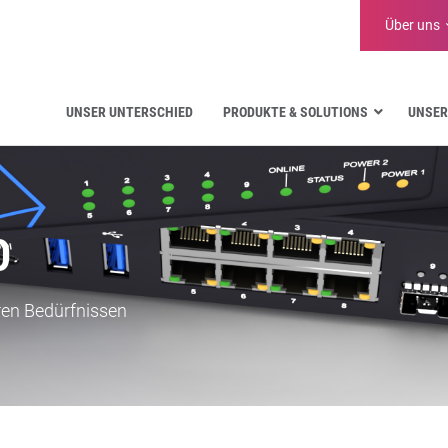
Über uns
UNSER UNTERSCHIED
PRODUKTE & SOLUTIONS
UNSER
Luftfahrt
Öffentliche Verwaltung
Kritische Kommunikation
0
Verteidigung und Militär
Wasserversorgung
Logistik
ren Bedürfnissen