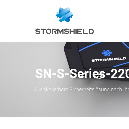
SN-S-Series-22
Die skalierbare Sicherheitslösung nach Ih