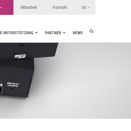
Mitarbeit
Kontakt
DE
E UNTERSTÜTZUNG
PARTNER
NEWS
Energieversorgung
Seefahrt
Gesundheit
Landtransporte
Services-Anbieter