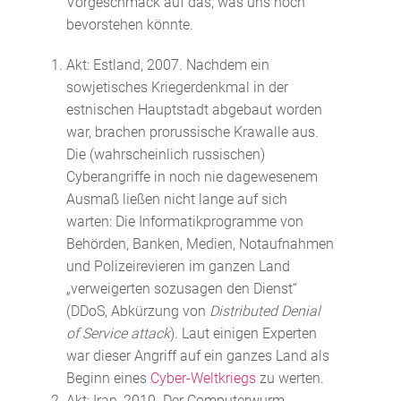
Vorgeschmack auf das, was uns noch
bevorstehen könnte.
Akt: Estland, 2007. Nachdem ein
sowjetisches Kriegerdenkmal in der
estnischen Hauptstadt abgebaut worden
war, brachen prorussische Krawalle aus.
Die (wahrscheinlich russischen)
Cyberangriffe in noch nie dagewesenem
Ausmaß ließen nicht lange auf sich
warten: Die Informatikprogramme von
Behörden, Banken, Medien, Notaufnahmen
und Polizeirevieren im ganzen Land
„verweigerten sozusagen den Dienst“
(DDoS, Abkürzung von
Distributed Denial
of Service attack
). Laut einigen Experten
war dieser Angriff auf ein ganzes Land als
Beginn eines
Cyber-Weltkriegs
zu werten.
Akt: Iran, 2010. Der Computerwurm