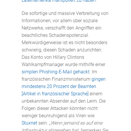
Lateinamerika manipuliert zu haben
.
Die sofortige und massive Verbreitung von
Informationen, vor allem über soziale
Netzwerke, verschafft den Angriffen ein
beachtliches Schadenspotenzial.
Merkwürdigerweise ist es nicht besonders
schwierig, diesen Schaden anzurichten.
Das Konto von Hillary Clintons
Wahlkampfmanager wurde mithilfe einer
simplen Phishing-E-Mail gehackt
. Im
französischen Finanzministerium
gingen
mindestens 20 Prozent der Beamten
[Artikel in französischer Sprache]
einem
unbekannten Absender auf den Leim. Die
Folgen dieser Attacken könnten nicht
weniger beunruhigend als Viren wie
Stuxnet
sein. „
Wenn jemand es auf eine
Infrastruktur abgesehen hat, bemerken Sie