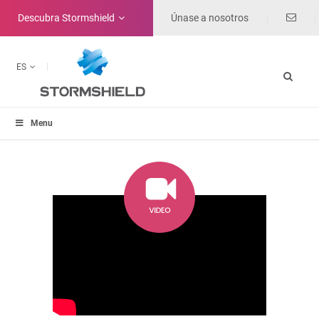
Descubra
Stormshield
Únase a nosotros
ES
Menu