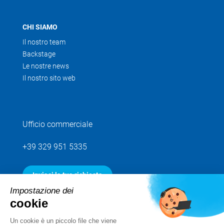
CHI SIAMO
Il nostro team
Backstage
Le nostre news
Il nostro sito web
Ufficio commerciale
+39 329 951 5335
Inviaci la tua richiesta
Impostazione dei
cookie
Seguici
Un cookie è un piccolo file che viene