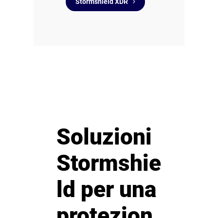
Stormshield XDR
Soluzioni
Stormshie
ld per una
protezion