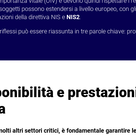
mportanza vitale (OIV) e devono quindi rispettare i re
ggetti possono estendersi a livello europeo, con gli 
ioni della direttiva NIS e
NIS2
.
riflessi può essere riassunta in tre parole chiave: pr
onibilità e prestazioni
a
olti altri settori critici, è fondamentale garantire le