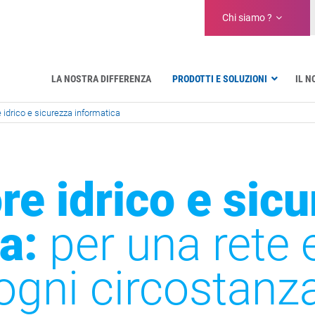
Chi siamo ?
LA NOSTRA DIFFERENZA
PRODOTTI E SOLUZIONI
IL 
 idrico e sicurezza informatica
Aeronautica
Pubblica amministrazione
Comunicazioni critiche
Difesa e organizzazioni militari
re idrico e sic
Settore idrico
Facility Management & Warehouse
a:
per una rete e
ogni circostanz