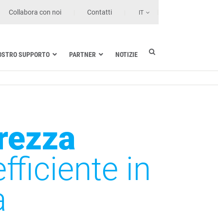
Collabora con noi
Contatti
IT
NOSTRO SUPPORTO
PARTNER
NOTIZIE
Industria elettrica
Settore nautico
Strutture sanitarie e di cura
Trasporto terrestre
urezza
Tecnologie dell’informazione
fficiente in
a