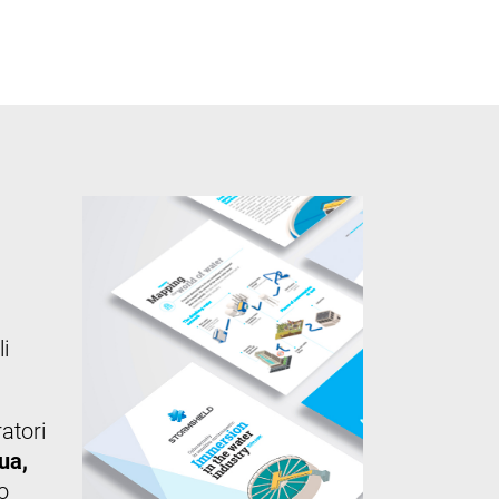
i
ratori
ua,
o