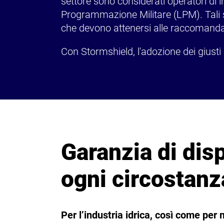
settore sono considerati operatori di i
Programmazione Militare (LPM). Tali so
che devono attenersi alle raccomandaz
Con Stormshield, l'adozione dei giusti 
Garanzia di disp
ogni circostanz
Per l’industria idrica, così come per m