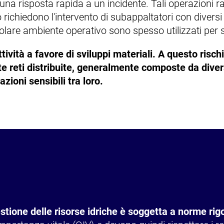
risposta rapida a un incidente. Tali operazioni rap
hiedono l'intervento di subappaltatori con diversi livell
colare ambiente operativo sono spesso utilizzati per s
attività a favore di sviluppi materiali. A questo ris
te reti distribuite, generalmente composte da diversi
ioni sensibili tra loro.
estione delle risorse idriche è soggetta a norme rig