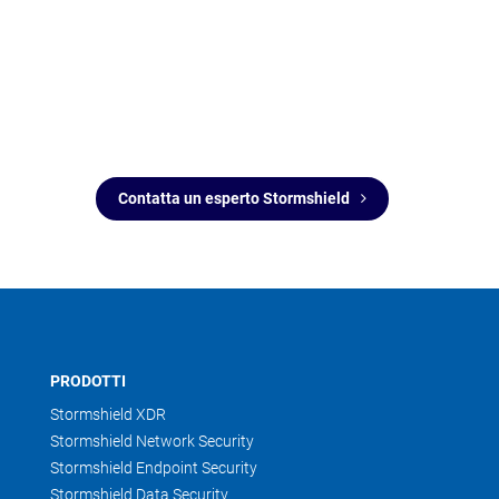
alle vostre specifiche problematiche
e caratteristiche.
I nostri team di
vendita e prevendita sono a vostra
disposizione per discutere con voi
e soddisfare le vostre aspettative.
Contatta un esperto Stormshield
PRODOTTI
Stormshield XDR
Stormshield Network Security
Stormshield Endpoint Security
Stormshield Data Security