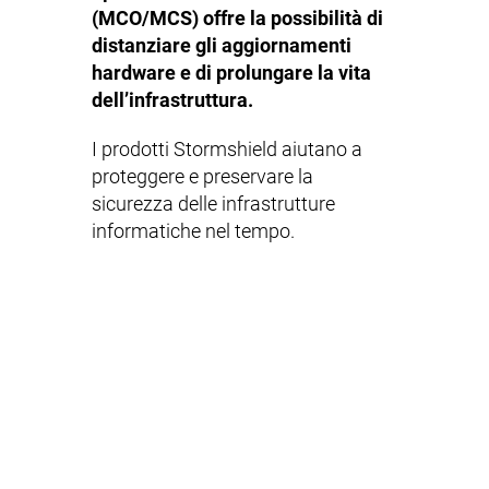
(MCO/MCS) offre la possibilità di
distanziare gli aggiornamenti
hardware e di prolungare la vita
dell’infrastruttura.
I prodotti Stormshield aiutano a
proteggere e preservare la
sicurezza delle infrastrutture
informatiche nel tempo.
Professionisti del settore marittimo,
i vostri progetti di cybersecurity
sono complessi per natura.
Meritano una risposta adeguata