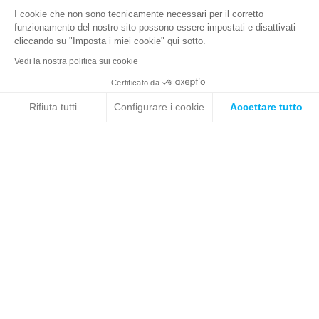
I cookie che non sono tecnicamente necessari per il corretto
Calendario dei corsi
funzionamento del nostro sito possono essere impostati e disattivati
Threat Intelligence
cliccando su "Imposta i miei cookie" qui sotto.
Stormshield Academy
Vedi la nostra politica sui cookie
Documentazione tecnica
Materiale marketing
Certificato da
Security Portal
Rifiuta tutti
Configurare i cookie
Accettare tutto
Axeptio consent
Piattaforma di Gestione del Consenso: Personalizza le tue opzi
CHI SIAMO
Il nostro team
La nostra piattaforma ti consente di personalizzare e gestire le
Backstage
Le nostre news
Il nostro sito web
Ufficio commerciale
+39 329 951 5335