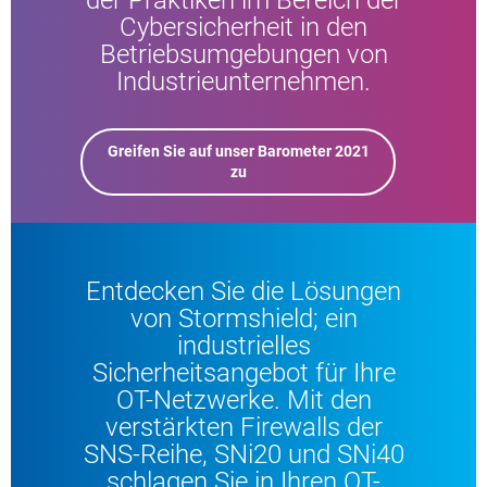
Cybersicherheit in den
Betriebsumgebungen von
Industrieunternehmen.
Greifen Sie auf unser Barometer 2021
zu
Entdecken Sie die Lösungen
von Stormshield; ein
industrielles
Sicherheitsangebot für Ihre
OT-Netzwerke. Mit den
verstärkten Firewalls der
SNS-Reihe, SNi20 und SNi40
schlagen Sie in Ihren OT-