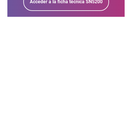
Acceder a la ficha técnica SN5200
NGFW SN-XL-
Series-5200
Modularidad y alto
rendimiento para sus
infraestructuras críticas