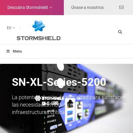
Descubra
Stormshield
Únase a nosotros
ES
Menu
SN-XL-Series-5200
La potente solución de seguridad para satisfacer
las necesidades modulares de sus
infraestructuras críticas