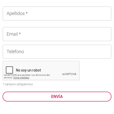
A
* campos obligatorios