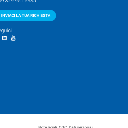
39 329 951 5335
INVIACI LA TUA RICHIESTA
eguici
Note legali
CGC
Dati personali