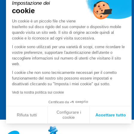
Stormshield Network Security
Impostazione dei
cookie
Stormshield Endpoint Security
Stormshield Data Security
Un cookie è un piccolo file che viene
Stormshield Log Supervisor
trasferito sul disco rigido del suo computer o dispositivo mobile
Stormshield Management Center
quando visita un sito web. Il sito di origine accede quindi al
I prodotti certificati e qualificati
cookie e lo riconosce ad ogni visita successiva.
Schede prodotto
I cookie sono utilizzati per una varietà di scopi, come ricordare le
Case studies
vostre preferenze, supportare l'autenticazione dell'utente o
raccogliere informazioni sul numero di utenti che visitano il sito
Centro segnalazioni Stormshield
web.
PARTNER
I cookie che non sono tecnicamente necessari per il corretto
funzionamento del nostro sito possono essere impostati e
Trova un partner
disattivati cliccando su "Imposta i miei cookie" qui sotto.
Diventa partner
Vedi la nostra politica sui cookie
MyStormshield
Certificato da
Configurare i
Rifiuta tutti
Accettare tutto
cookie
Axeptio consent
Piattaforma di Gestione del Consenso: Personalizza l