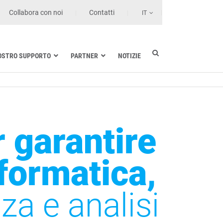
Collabora con noi
Contatti
IT
NOSTRO SUPPORTO
PARTNER
NOTIZIE
Industria elettrica
Settore nautico
Strutture sanitarie e di cura
Trasporto terrestre
r garantire
Tecnologie dell’informazione
formatica,
a e analisi