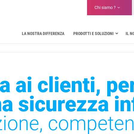
Chi siamo ?
LA NOSTRA DIFFERENZA
PRODOTTI E SOLUZIONI
IL 
Aeronautica
Pubblica amministrazione
Comunicazioni critiche
Difesa e organizzazioni militari
 ai clienti, pe
Settore idrico
Facility Management & Warehouse
a sicurezza in
ione, competenz