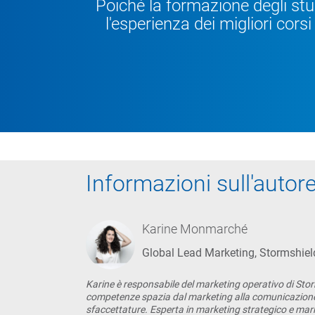
Poiché la formazione degli stu
l'esperienza dei migliori cor
Informazioni sull'autor
Karine Monmarché
Global Lead Marketing, Stormshiel
Karine è responsabile del marketing operativo di Stor
competenze spazia dal marketing alla comunicazione 
sfaccettature. Esperta in marketing strategico e marke