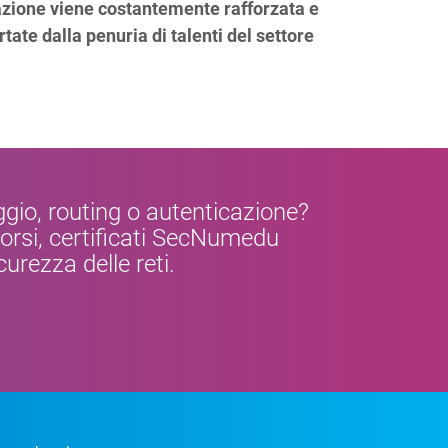
azione viene costantemente rafforzata e
te dalla penuria di talenti del settore
ggio, routing o autenticazione?
corsi, certificati SecNumedu
urezza delle reti.