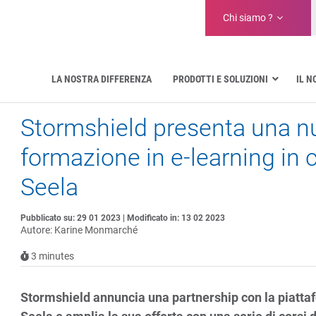
Chi siamo ?
LA NOSTRA DIFFERENZA
PRODOTTI E SOLUZIONI
IL 
Stormshield presenta una nuo
Aeronautica
Pubblica amministrazione
formazione in e-learning in 
Comunicazioni critiche
Difesa e organizzazioni militari
Seela
Settore idrico
Facility Management & Warehouse
Pubblicato su: 29 01 2023 | Modificato in: 13 02 2023
Autore: Karine Monmarché
3
minutes
Stormshield annuncia una partnership con la piattaf