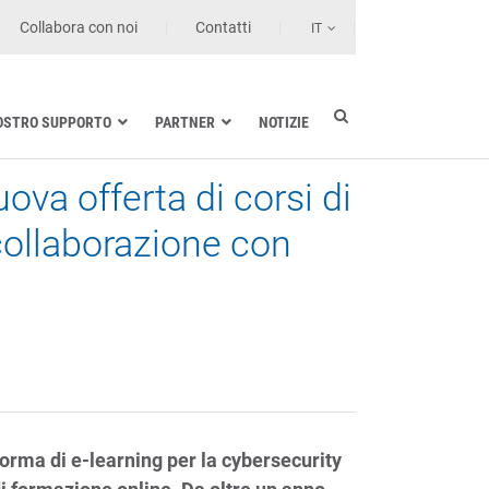
Collabora con noi
Contatti
IT
NOSTRO SUPPORTO
PARTNER
NOTIZIE
va offerta di corsi di
Industria elettrica
Settore nautico
collaborazione con
Strutture sanitarie e di cura
Trasporto terrestre
Tecnologie dell’informazione
orma di e-learning per la cybersecurity