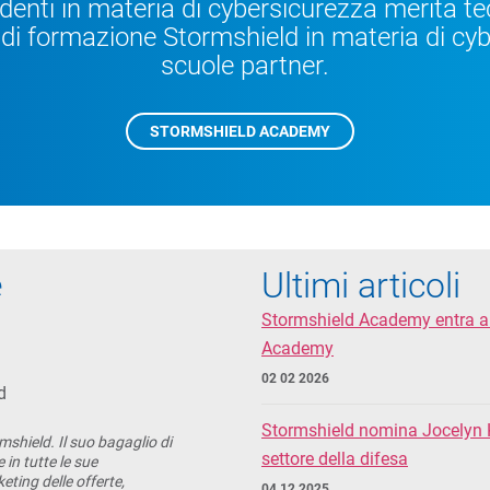
denti in materia di cybersicurezza merita te
si di formazione Stormshield in materia di cyb
scuole partner.
STORMSHIELD ACADEMY
e
Ultimi articoli
Stormshield Academy entra a f
Academy
02 02 2026
d
Stormshield nomina Jocelyn K
mshield. Il suo bagaglio di
settore della difesa
in tutte le sue
ting delle offerte,
04 12 2025