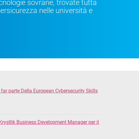
cnologie sovrane, trovate tutta
ersicurezza nelle università e
ar parte Della European Cybersecurity Skills
rystlik Business Development Manager per il