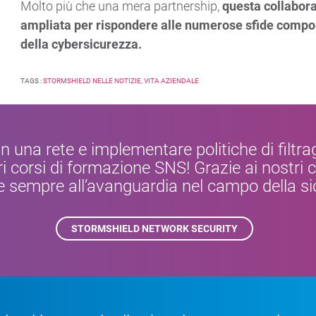
Molto più che una mera partnership,
questa collabor
ampliata per rispondere alle numerose sfide comporta
della cybersicurezza.
TAGS :
STORMSHIELD NELLE NOTIZIE
,
VITA AZIENDALE
n una rete e implementare politiche di filtra
i corsi di formazione SNS! Grazie ai nostri 
e sempre all’avanguardia nel campo della sic
STORMSHIELD NETWORK SECURITY