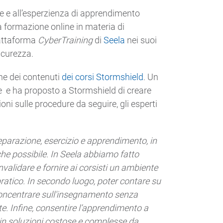
e e all’esperzienza di apprendimento
 la formazione online in materia di
iattaforma
CyberTraining
di
Seela
nei suoi
icurezza.
one dei contenuti
dei corsi Stormshield
. Un
e e ha proposto a Stormshield di creare
oni sulle procedure da seguire, gli esperti
eparazione, esercizio e apprendimento, in
che possibile. In Seela abbiamo fatto
onvalidare e fornire ai corsisti un ambiente
pratico. In secondo luogo, poter contare su
 concentrare sull'insegnamento senza
te. Infine, consentire l’apprendimento a
 in soluzioni costose e complesse da