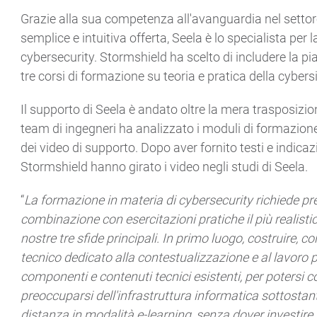
Grazie alla sua competenza all'avanguardia nel settor
semplice e intuitiva offerta, Seela è lo specialista per
cybersecurity. Stormshield ha scelto di includere la p
tre corsi di formazione su teoria e pratica della cybers
Il supporto di Seela è andato oltre la mera trasposizi
team di ingegneri ha analizzato i moduli di formazion
dei video di supporto. Dopo aver fornito testi e indicazi
Stormshield hanno girato i video negli studi di Seela.
“
La formazione in materia di cybersecurity richiede pr
combinazione con esercitazioni pratiche il più realisti
nostre tre sfide principali. In primo luogo, costruire, c
tecnico dedicato alla contestualizzazione e al lavoro 
componenti e contenuti tecnici esistenti, per potersi
preoccuparsi dell'infrastruttura informatica sottostan
distanza in modalità e-learning, senza dover investire