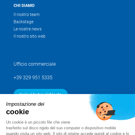
CHI SIAMO
Il nostro team
Backstage
Le nostre news
Il nostro sito web
Ufficio commerciale
+39 329 951 5335
Inviaci la tua richiesta
Impostazione dei
cookie
Seguici
Un cookie è un piccolo file che viene
trasferito sul disco rigido del suo computer o dispositivo mobile
quando visita un sito web. Il sito di origine accede quindi al cookie e lo