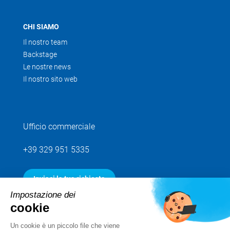
CHI SIAMO
Il nostro team
Backstage
Le nostre news
Il nostro sito web
Ufficio commerciale
+39 329 951 5335
Inviaci la tua richiesta
Impostazione dei
cookie
Seguici
Un cookie è un piccolo file che viene