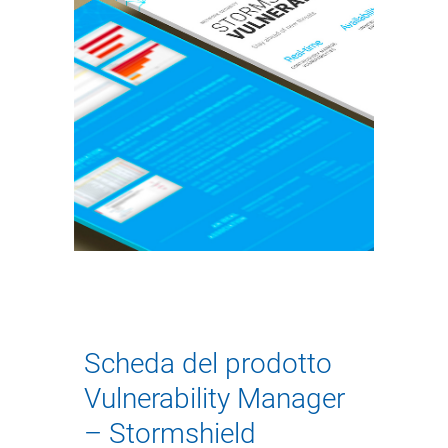
Scheda del prodotto
Vulnerability Manager
– Stormshield