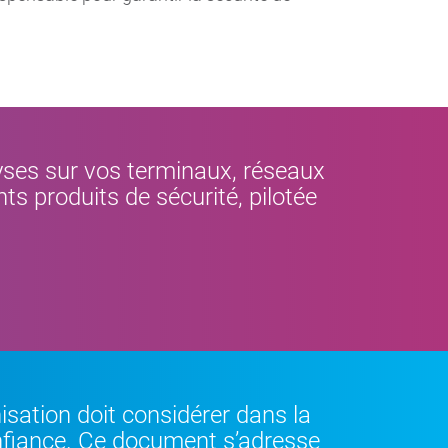
lyses sur vos terminaux, réseaux
ts produits de sécurité, pilotée
isation doit considérer dans la
onfiance. Ce document s’adresse