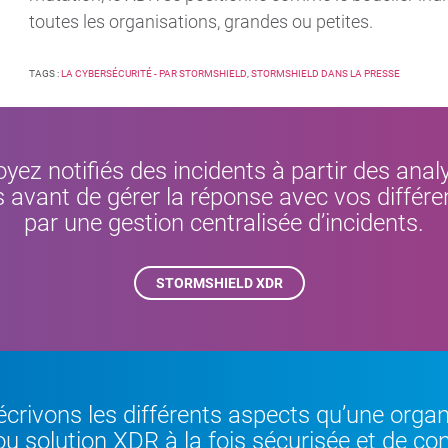
toutes les organisations, grandes ou petites.
TAGS :
LA CYBERSÉCURITÉ - PAR STORMSHIELD
,
STORMSHIELD DANS LA PRESSE
oyez notifiés des incidents à partir des ana
s avant de gérer la réponse avec vos différen
par une gestion centralisée d’incidents.
STORMSHIELD XDR
écrivons les différents aspects qu’une organ
u solution XDR à la fois sécurisée et de c