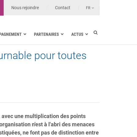
Nous rejoindre
Contact
FR
PAGNEMENT
PARTENAIRES
ACTUS
urnable pour toutes
Industrie électrique
Marine
Santé et Établissements de soin
Transport terrestre
Opérateurs et MSSP
avec une multiplication des points
rganisation n'est à l'abri des menaces
tiquées, ne font pas de distinction entre