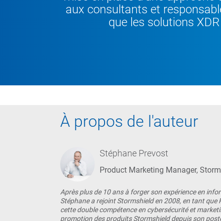
aux consultants et responsabl
que les solutions XDR
À propos de l'auteur
Stéphane Prevost
Product Marketing Manager, Storm
Après plus de 10 ans à forger son expérience en info
Stéphane a rejoint Stormshield en 2008, en tant que
cette double compétence en cybersécurité et marketing
promotion des produits Stormshield depuis son post