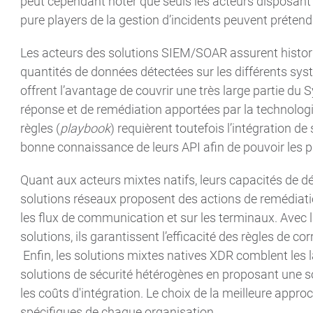
peut cependant noter que seuls les acteurs disposant 
pure players de la gestion d’incidents peuvent prétend
Les acteurs des solutions SIEM/SOAR assurent histor
quantités de données détectées sur les différents syst
offrent l’avantage de couvrir une très large partie du
réponse et de remédiation apportées par la technologi
règles (
playbook
) requièrent toutefois l’intégration d
bonne connaissance de leurs API afin de pouvoir les pi
Quant aux acteurs mixtes natifs, leurs capacités de 
solutions réseaux proposent des actions de remédiatio
les flux de communication et sur les terminaux. Avec
solutions, ils garantissent l’efficacité des règles de c
Enfin, les solutions mixtes natives XDR comblent les l
solutions de sécurité hétérogènes en proposant une so
les coûts d'intégration. Le choix de la meilleure app
spécifiques de chaque organisation.