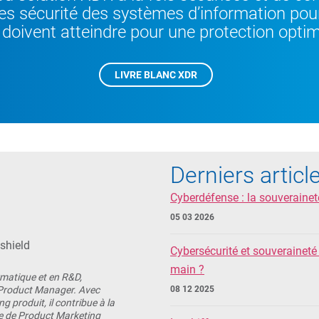
es sécurité des systèmes d’information pour
 doivent atteindre pour une protection optim
LIVRE BLANC XDR
Derniers articl
Cyberdéfense : la souverainet
05 03 2026
shield
Cybersécurité et souveraineté 
main ?
rmatique et en R&D,
 Product Manager. Avec
08 12 2025
 produit, il contribue à la
e de Product Marketing