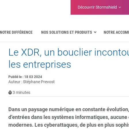
Découvrir Stormshield
NOTRE DIFFÉRENCE
NOS SOLUTIONS ET PRODUITS
NOTRE ACCOM
Le XDR, un bouclier inconto
Aéronautique
Administrations publiques
les entreprises
Communications critiques
Défense et organisations militaires
Publié le : 18 03 2024
Eau
Auteur : Stéphane Prevost
Facility Management & Warehouse
3
minutes
Dans un paysage numérique en constante évolution, 
d’entrées dans les systèmes informatiques, aucune o
modernes. Les cyberattaques, de plus en plus sophis