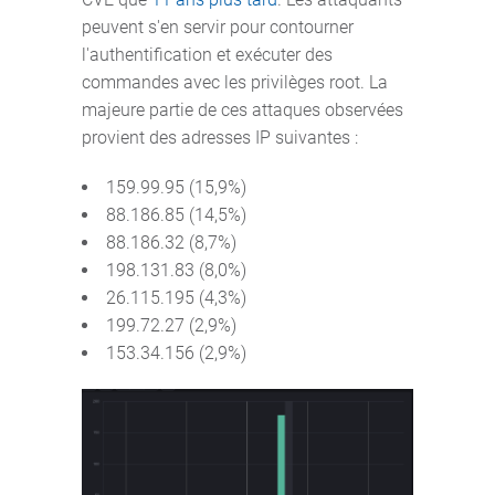
peuvent s'en servir pour contourner
l'authentification et exécuter des
commandes avec les privilèges root. La
majeure partie de ces attaques observées
provient des adresses IP suivantes :
159.99.95 (15,9%)
88.186.85 (14,5%)
88.186.32 (8,7%)
198.131.83 (8,0%)
26.115.195 (4,3%)
199.72.27 (2,9%)
153.34.156 (2,9%)