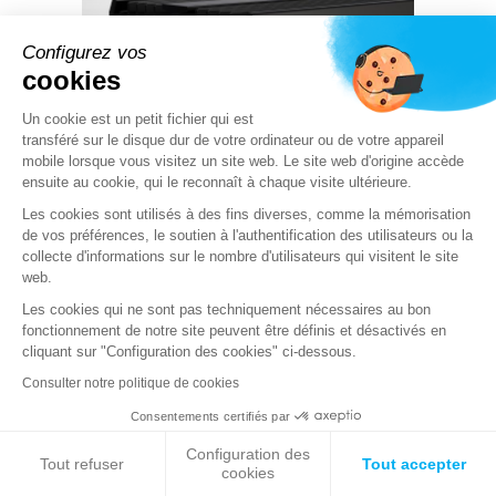
Configurez vos
cookies
Un cookie est un petit fichier qui est
transféré sur le disque dur de votre ordinateur ou de votre appareil
mobile lorsque vous visitez un site web. Le site web d'origine accède
09 06 2026
ensuite au cookie, qui le reconnaît à chaque visite ultérieure.
Stormshield complète sa gamme de
pare-feux industriels avec le SNi50
Les cookies sont utilisés à des fins diverses, comme la mémorisation
de vos préférences, le soutien à l'authentification des utilisateurs ou la
collecte d'informations sur le nombre d'utilisateurs qui visitent le site
web.
Les cookies qui ne sont pas techniquement nécessaires au bon
fonctionnement de notre site peuvent être définis et désactivés en
cliquant sur "Configuration des cookies" ci-dessous.
Consulter notre politique de cookies
PRODUITS
Consentements certifiés par
Stormshield XDR
Stormshield Network Security
Configuration des
Tout refuser
Tout accepter
cookies
Stormshield Endpoint Security