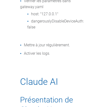
Vérifier les paramètres dans
gateway.yaml
host: "127.0.0.1"
dangerouslyDisableDeviceAuth:
false
Mettre à jour régulièrement.
Activer les logs.
Claude AI
Présentation de