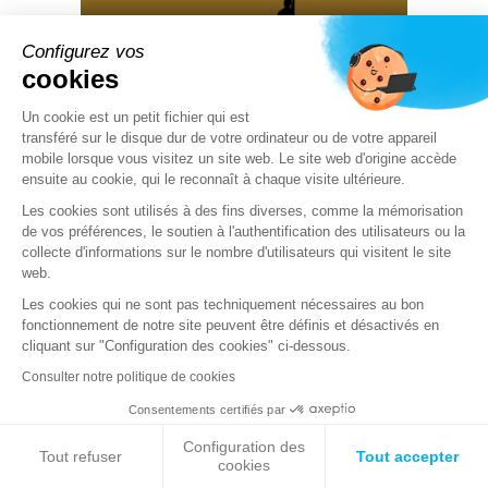
10 07 2026
Configurez vos
Signez ici… et installez un RMM sans le
cookies
vouloir
Un cookie est un petit fichier qui est
transféré sur le disque dur de votre ordinateur ou de votre appareil
PRODUITS & SERVICES
mobile lorsque vous visitez un site web. Le site web d'origine accède
ensuite au cookie, qui le reconnaît à chaque visite ultérieure.
Les cookies sont utilisés à des fins diverses, comme la mémorisation
de vos préférences, le soutien à l'authentification des utilisateurs ou la
collecte d'informations sur le nombre d'utilisateurs qui visitent le site
web.
Les cookies qui ne sont pas techniquement nécessaires au bon
fonctionnement de notre site peuvent être définis et désactivés en
cliquant sur "Configuration des cookies" ci-dessous.
Consulter notre politique de cookies
09 06 2026
Stormshield complète sa gamme de
Consentements certifiés par
pare-feux industriels avec le SNi50
Configuration des
Tout refuser
Tout accepter
cookies