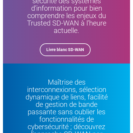
sécurité des systèmes
d’information pour bien
comprendre les enjeux du
Trusted SD-WAN à l’heure
actuelle.
Livre blanc SD-WAN
Maîtrise des
interconnexions, sélection
dynamique de liens, facilité
de gestion de bande
passante sans oublier les
fonctionnalités de
cybersécurité ; découvrez