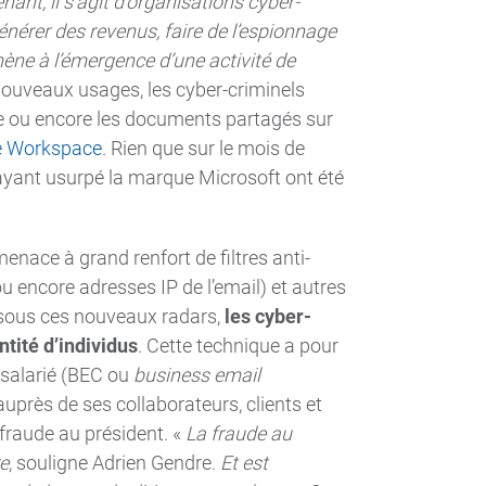
nt, il s’agit d’organisations cyber-
générer des revenus, faire de l’espionnage
ène à l’émergence d’une activité de
nouveaux usages, les cyber-criminels
ge ou encore les documents partagés sur
e Workspace
. Rien que sur le mois de
 ayant usurpé la marque Microsoft ont été
enace à grand renfort de filtres anti-
u encore adresses IP de l’email) et autres
 sous ces nouveaux radars,
les cyber-
ntité d’individus
. Cette technique a pour
salarié (BEC ou
business email
auprès de ses collaborateurs, clients et
fraude au président. «
La fraude au
re
, souligne Adrien Gendre.
Et est