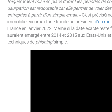
fréquemment mise en place durant les périodes de cong
usurpation est redoutable car elle permet de voler 
entreprise à partir d’un simple email.
» C’est préciséme
immobilier victime d’une fraude au président
d’un mon
France en janvier 2022. Même si la date exacte reste 
auraient émergé entre 2014 et 2015 aux États-Unis et 
techniques de
phishing
‘simple’.