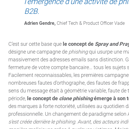
l’émergence d’une activité de p
B2B.
Adrien Gendre, 
Chief Tech & Product Officer Vade
C’est sur cette base que
le concept de
Spray and Pra
désigne une campagne de
phishing
qui usurpe une m
massivement des adresses emails sans distinction. Gai
fermeture de votre compte bancaire… tous les sujets 
Facilement reconnaissables, les premières campagn
nombreuses fautes d’orthographe, des fautes de frapp
sens du message était à géométrie variable, faute de 
période,
le concept de
clone phishing
émerge à son t
des marques à forte notoriété, utilisées au quotidien 
professionnelle. Un changement de paradigme selon A
s’est créée derrière le phishing. Avant, des acteurs in