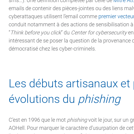
sms…). Une définition complétée par celle de
Mitre At
emails de contenir des pièces-jointes ou des liens mal
cyberattaques utilisent l’email comme
premier vecteu
conduit notamment à des actions de sensibilisation à
“
Think before you click
” du
Center for cybersecurity
en
intéressant de se poser la question de la provenance d
démocratisé chez les cyber-criminels.
Les débuts artisanaux et
évolutions du
phishing
C’est en 1996 que le mot
phishing
voit le jour, sur un
AOHell. Pour marquer le caractère d’usurpation de cet