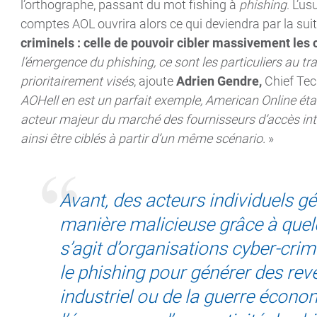
l’orthographe, passant du mot fishing à
phishing
. L’u
comptes AOL ouvrira alors ce qui deviendra par la sui
criminels : celle de pouvoir cibler massivement les 
l’émergence du phishing, ce sont les particuliers au t
prioritairement visés
, ajoute
Adrien Gendre,
Chief Tec
AOHell en est un parfait exemple, American Online éta
acteur majeur du marché des fournisseurs d’accès inte
ainsi être ciblés à partir d’un même scénario.
»
Avant, des acteurs individuels g
manière malicieuse grâce à quelq
s’agit d’organisations cyber-crimi
le phishing pour générer des rev
industriel ou de la guerre écon