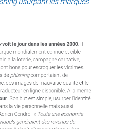
hishing usurpant les marques
y
voit le jour dans les années 2000
. Il
arque mondialement connue et cible
n à la loterie, campagne caritative,
sont bons pour escroquer les victimes.
es de
phishing
comportaient de
e, des images de mauvaise qualité et le
traducteur en ligne disponible. À la même
our
. Son but est simple, usurper l’identité
dans la vie personnelle mais aussi
drien Gendre : «
Toute une économie
dividuels généraient des revenus de