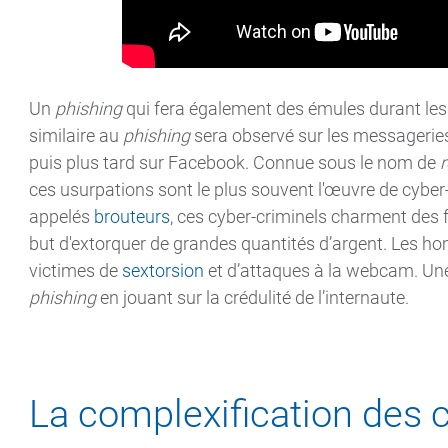
Un
phishing
qui fera également des émules durant le
similaire au
phishing
sera observé sur les messagerie
puis plus tard sur Facebook. Connue sous le nom de
ces usurpations sont le plus souvent l'œuvre de cyber-
appelés
brouteurs
, ces cyber-criminels charment des 
but d'extorquer de grandes quantités d’argent. Les ho
victimes de
sextorsion
et d’attaques à la webcam. Une
phishing
en jouant sur la crédulité de l’internaute.
La complexification des