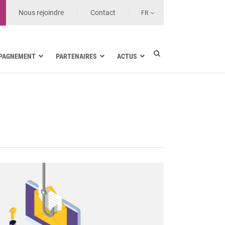
Nous rejoindre
Contact
FR
PAGNEMENT
PARTENAIRES
ACTUS
Industrie électrique
Marine
Santé et Établissements de soin
Transport terrestre
Opérateurs et MSSP