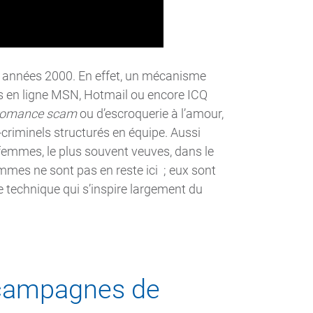
s années 2000. En effet, un mécanisme
s en ligne MSN, Hotmail ou encore ICQ
romance scam
ou d’escroquerie à l’amour,
criminels structurés en équipe. Aussi
femmes, le plus souvent veuves, dans le
mmes ne sont pas en reste ici ; eux sont
 technique qui s’inspire largement du
 campagnes de