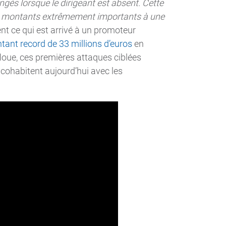
és lorsque le dirigeant est absent. Cette
des montants extrêmement importants à une
nt ce qui est arrivé à un promoteur
tant record de 33 millions d’euros
en
floue, ces premières attaques ciblées
cohabitent aujourd’hui avec les