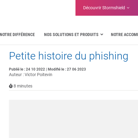
Découvrir Stormshield
NOTRE DIFFÉRENCE
NOS SOLUTIONS ET PRODUITS
NOTRE ACCOM
Petite histoire du phishing
Aéronautique
Administrations publiques
Communications critiques
Publié le : 24 10 2022 | Modifié le : 27 06 2023
Auteur : Victor Poitevin
Défense et organisations militaires
Eau
8
minutes
Facility Management & Warehouse