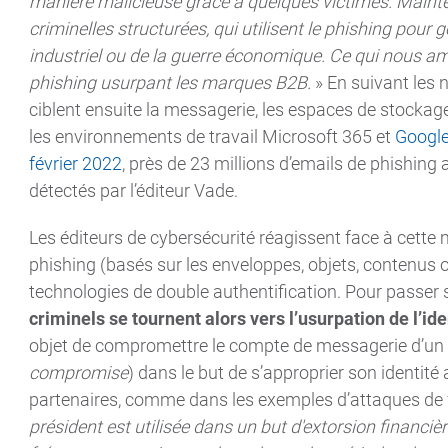
manière malicieuse grâce à quelques victimes. Maintena
criminelles structurées, qui utilisent le phishing pour 
industriel ou de la guerre économique. Ce qui nous am
phishing usurpant les marques B2B.
» En suivant les 
ciblent ensuite la messagerie, les espaces de stocka
les environnements de travail Microsoft 365 et
Googl
février 2022
, près de 23 millions d’emails de phishing
détectés par l’éditeur Vade.
Les éditeurs de cybersécurité réagissent face à cette m
phishing (basés sur les enveloppes, objets, contenus o
technologies de double authentification. Pour passer
criminels se tournent alors vers l’usurpation de l’ide
objet de compromettre le compte de messagerie d’un 
compromise
) dans le but de s’approprier son identité 
partenaires, comme dans les exemples d’attaques de 
président est utilisée dans un but d'extorsion financiè