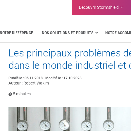
Découvrir Stormshield
NOTRE DIFFÉRENCE
NOS SOLUTIONS ET PRODUITS
NOTRE ACCOM
Les principaux problèmes de
Aéronautique
Administrations publiques
dans le monde industriel e
Communications critiques
Défense et organisations militaires
Publié le : 05 11 2018 | Modifié le : 17 10 2023
Eau
Auteur : Robert Wakim
Facility Management & Warehouse
5
minutes