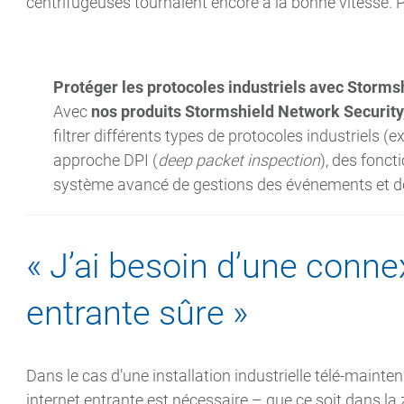
centrifugeuses tournaient encore à la bonne vitesse. Po
Protéger les protocoles industriels avec Storms
Avec
nos produits Stormshield Network Security
filtrer différents types de protocoles industriels 
approche DPI (
deep packet inspection
), des fonc
système avancé de gestions des événements et d
« J’ai besoin d’une conne
entrante sûre »
Dans le cas d’une installation industrielle télé-maint
internet entrante est nécessaire – que ce soit dans la