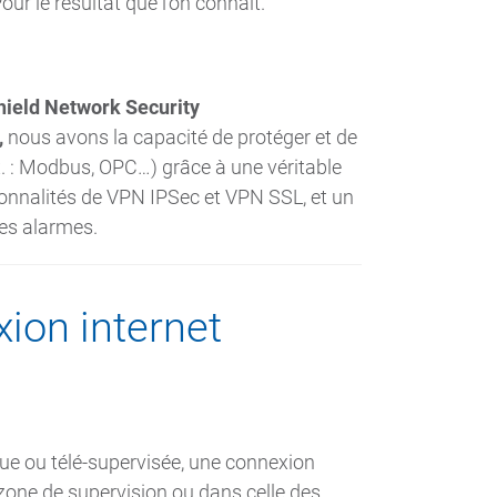
ur le résultat que l’on connaît.
hield Network Security
,
nous avons la capacité de protéger et de
(ex. : Modbus, OPC…) grâce à une véritable
tionnalités de VPN IPSec et VPN SSL, et un
es alarmes.
xion internet
enue ou télé-supervisée, une connexion
 zone de supervision ou dans celle des