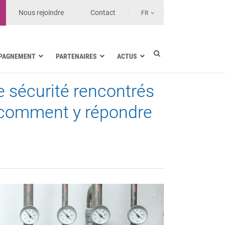
Nous rejoindre
Contact
FR
PAGNEMENT
PARTENAIRES
ACTUS
 sécurité rencontrés
Industrie électrique
Marine
t comment y répondre
Santé et Établissements de soin
Transport terrestre
Opérateurs et MSSP