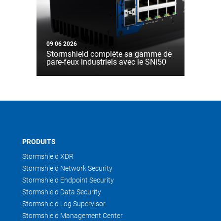
09 06 2026
Stormshield complète sa gamme de
pare-feux industriels avec le SNi50
PRODUITS
Stormshield XDR
Stormshield Network Security
Stormshield Endpoint Security
Stormshield Data Security
Stormshield Log Supervisor
Stormshield Management Center