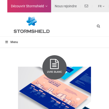
Découvrir Stormshield
Nous rejoindre
FR
Menu