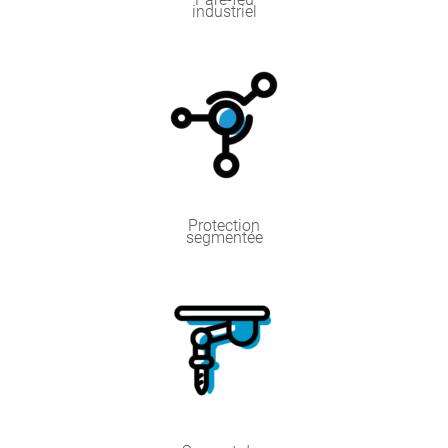
industriel
Protection
segmentée