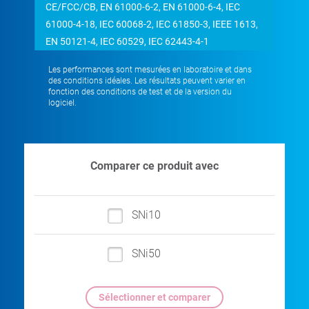
CE/FCC/CB, EN 61000-6-2, EN 61000-6-4, IEC
61000-4-18, IEC 60068-2, IEC 61850-3, IEEE 1613,
EN 50121-4, IEC 60529, IEC 62443-4-1
Les performances sont mesurées en laboratoire et dans
des conditions idéales. Les résultats peuvent varier en
fonction des conditions de test et de la version du
logiciel.
Comparer ce produit avec
SNi10
SNi50